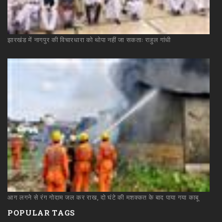
झारखंड
में
नागपुर
की
विचारधारा
को
थोपा
नहीं
जा
सकताः
राहुल
गांधी
आग
लगने
से
रंग
गोदाम
जल
कर
राख,
दो
घंटे
की
मशक्कत
के
बाद
पाया
गया
काबू
POPULAR TAGS