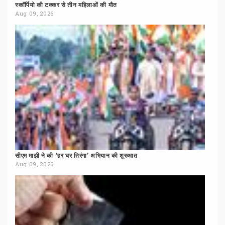
स्कॉर्पियो
की
टक्कर
से
तीन
महिलाओं
की
मौत
Aug 09, 2026
सीएम
माझी
ने
की
‘हर
घर
तिरंगा’
अभियान
की
शुरुआत
Aug 09, 2026