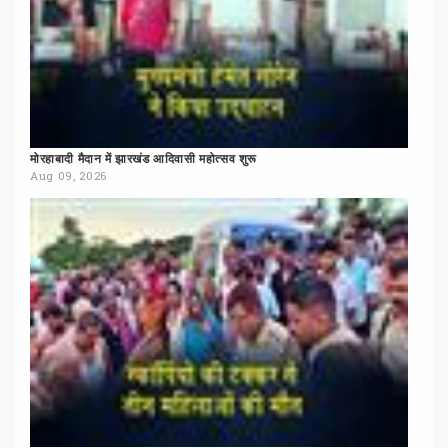
मोरहाबादी
मैदान
में
झारखंड
आदिवासी
महोत्सव
शुरू
Aug 09, 2026