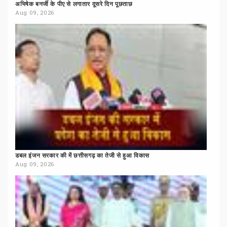
अभिषेक
बनर्जी
के
पीए
से
लगातार
दूसरे
दिन
पूछताछ
Aug 09, 2026
डबल
इंजन
सरकार
की
में
छत्तीसगढ़
का
तेजी
से
हुआ
विकास
Aug 09, 2026