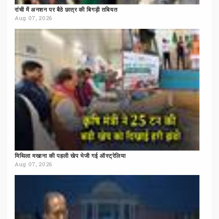
रांची
में
अनशन
पर
बैठे
छात्र
की
बिगड़ी
तबियत
Aug 07, 2026
मिथिला
मखाना
की
पहली
खेप
भेजी
गई
ऑस्ट्रेलिया
Aug 07, 2026