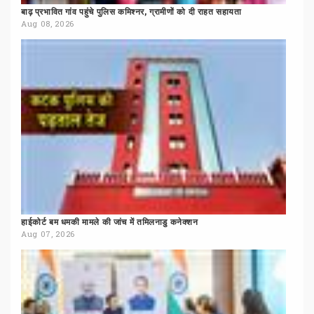
बाढ़
प्रभावित
गांव
पहुंचे
पुलिस
कमिश्नर,
ग्रामीणों
को
दी
राहत
सहायता
Aug 08, 2026
हाईकोर्ट
बम
धमकी
मामले
की
जांच
में
तमिलनाडु
कनेक्शन
Aug 07, 2026