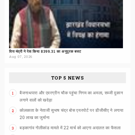
वित्त
मंत्री
ने
पेश
किया
8399.31
का
अनुपूरक
बजट
Aug 07, 2026
TOP 5 NEWS
बैजनाथपारा और एवरग्रीन चौक पहुंचा निगम का अमला, सब्जी दुकान
1
लगाने वालों को खदेड़ा
कोलकाता के नेताजी सुभाष चंद्र बोस एयरपोर्ट पर डीजीसीए ने लगाया
2
20 लाख का जुर्माना
बड़कागांव
गोलीकांड
मामले
में
22
मार्च
को
आएगा
अदालत
का
फैसला
3