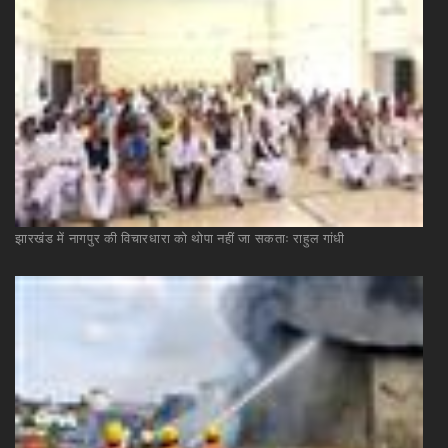
झारखंड
में
नागपुर
की
विचारधारा
को
थोपा
नहीं
जा
सकताः
राहुल
गांधी