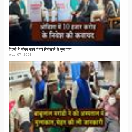
दिल्ली
में
सीएम
माझी
ने
की
निवेशकों
से
मुलाकात
Aug 07, 2026