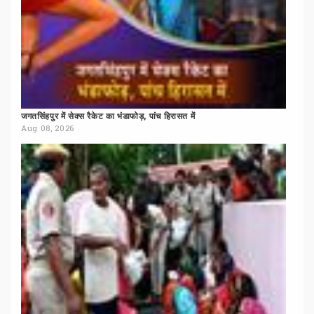
जगतसिंहपुर
में
सेक्स
रैकेट
का
भंडाफोड़,
पांच
हिरासत
में
Aug 08, 2026