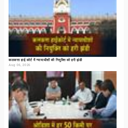
कलकत्ता
हाई
कोर्ट
में
न्यायाधीशों
की
नियुक्ति
को
हरी
झंडी
Aug 06, 2026