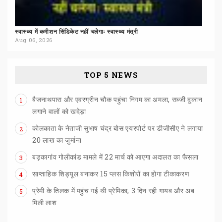
स्वास्थ्य
में
कमीशन
सिंडिकेट
नहीं
चलेगाः
स्वास्थ्य
मंत्री
Aug 06, 2026
TOP 5 NEWS
बैजनाथपारा और एवरग्रीन चौक पहुंचा निगम का अमला, सब्जी दुकान
1
लगाने वालों को खदेड़ा
कोलकाता के नेताजी सुभाष चंद्र बोस एयरपोर्ट पर डीजीसीए ने लगाया
2
20 लाख का जुर्माना
बड़कागांव
गोलीकांड
मामले
में
22
मार्च
को
आएगा
अदालत
का
फैसला
3
साप्ताहिक
शिड्यूल
बनाकर
15
प्लस
किशोरों
का
होगा
टीकाकरण
4
प्रेमी के तिलक में पहुंच गई थी प्रेमिका, 3 दिन रही गायब और अब
5
मिली लाश