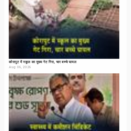
कोरापुट
में
स्कूल
का
मुख्य
गेट
गिरा,
चार
बच्चे
घायल
Aug 06, 2026