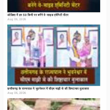
ओडिशा
में
हर
50
किमी
पर
बनेंगे
वे-साइड
एमेनिटी
सेंटर
Aug 06, 2026
छत्तीसगढ़
के
राज्यपाल
ने
भुवनेश्वर
में
सीएम
माझी
से
की
शिष्टाचार
मुलाकात
Aug 06, 2026