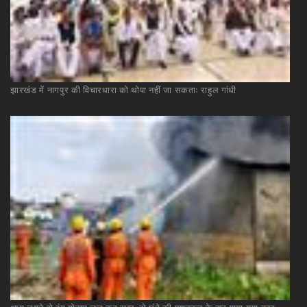
झारखंड
में
नागपुर
की
विचारधारा
को
थोपा
नहीं
जा
सकताः
राहुल
गांधी