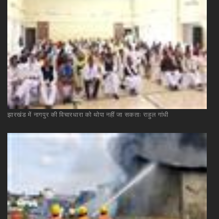
झारखंड
में
नागपुर
की
विचारधारा
को
थोपा
नहीं
जा
सकताः
राहुल
गांधी