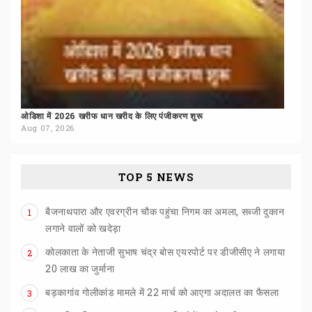
ओडिशा
में
2026
खरीफ
धान
खरीद
के
लिए
पंजीकरण
शुरू
Aug 07, 2026
TOP 5 NEWS
बैजनाथपारा और एवरग्रीन चौक पहुंचा निगम का अमला, सब्जी दुकान
1
लगाने वालों को खदेड़ा
कोलकाता के नेताजी सुभाष चंद्र बोस एयरपोर्ट पर डीजीसीए ने लगाया
2
20 लाख का जुर्माना
बड़कागांव
गोलीकांड
मामले
में
22
मार्च
को
आएगा
अदालत
का
फैसला
3