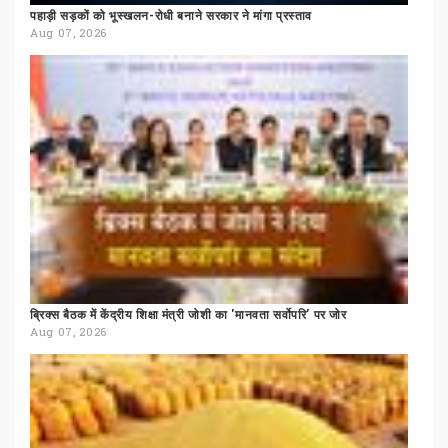
पहाड़ी
सड़कों
को
भूस्खलन-रोधी
बनाने
सरकार
ने
मांगा
प्रस्ताव
Aug 07, 2026
ब्रिक्स
बैठक
में
केंद्रीय
शिक्षा
मंत्री
जोशी
का
'मानवता
सर्वोपरि'
पर
जोर
Aug 07, 2026