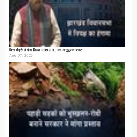
वित्त
मंत्री
ने
पेश
किया
8399.31
का
अनुपूरक
बजट
Aug 07, 2026