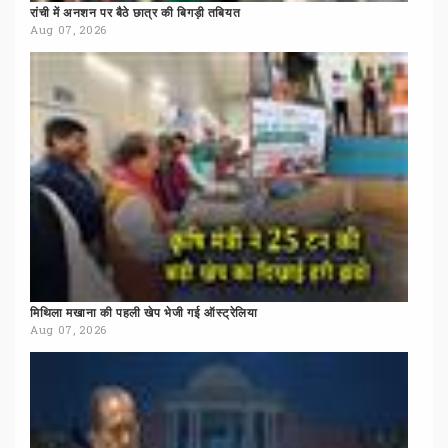
रांची
में
अनशन
पर
बैठे
छात्र
की
बिगड़ी
तबियत
Aug 07, 2026
मिथिला
मखाना
की
पहली
खेप
भेजी
गई
ऑस्ट्रेलिया
Aug 07, 2026