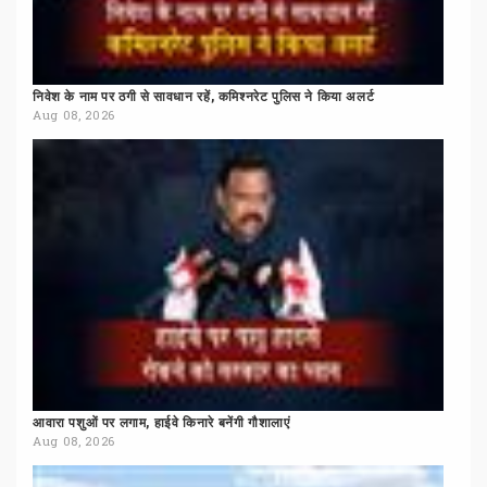
निवेश
के
नाम
पर
ठगी
से
सावधान
रहें,
कमिश्नरेट
पुलिस
ने
किया
अलर्ट
Aug 08, 2026
आवारा
पशुओं
पर
लगाम,
हाईवे
किनारे
बनेंगी
गौशालाएं
Aug 08, 2026