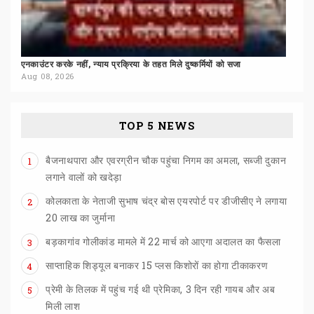
एनकाउंटर
करके
नहीं,
न्याय
प्रक्रिया
के
तहत
मिले
दुष्कर्मियों
को
सजा
Aug 08, 2026
TOP 5 NEWS
बैजनाथपारा और एवरग्रीन चौक पहुंचा निगम का अमला, सब्जी दुकान
1
लगाने वालों को खदेड़ा
कोलकाता के नेताजी सुभाष चंद्र बोस एयरपोर्ट पर डीजीसीए ने लगाया
2
20 लाख का जुर्माना
बड़कागांव
गोलीकांड
मामले
में
22
मार्च
को
आएगा
अदालत
का
फैसला
3
साप्ताहिक
शिड्यूल
बनाकर
15
प्लस
किशोरों
का
होगा
टीकाकरण
4
प्रेमी के तिलक में पहुंच गई थी प्रेमिका, 3 दिन रही गायब और अब
5
मिली लाश