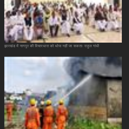
झारखंड
में
नागपुर
की
विचारधारा
को
थोपा
नहीं
जा
सकताः
राहुल
गांधी