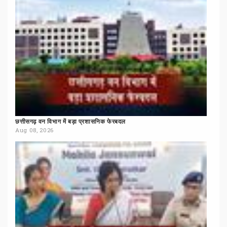
छत्तीसगढ़
वन
विभाग
में
बड़ा
प्रशासनिक
फेरबदल
Aug 08, 2026