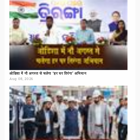
ओडिशा
में
नौ
अगस्त
से
चलेगा
‘हर
घर
तिरंगा’
अभियान
Aug 08, 2026