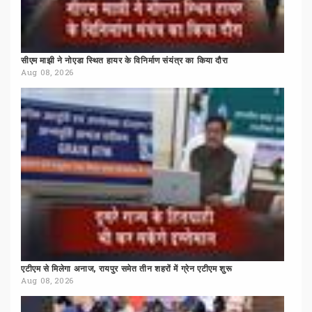
सीएम
माझी
ने
नोएडा
स्थित
हायर
के
विनिर्माण
संयंत्र
का
किया
दौरा
Aug 08, 2026
एटीएम
से
मिलेगा
अनाज,
रायपुर
समेत
तीन
शहरों
में
ग्रेन
एटीएम
शुरू
Aug 08, 2026