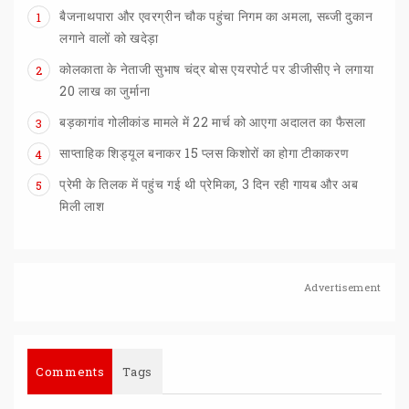
बैजनाथपारा और एवरग्रीन चौक पहुंचा निगम का अमला, सब्जी दुकान
1
लगाने वालों को खदेड़ा
कोलकाता के नेताजी सुभाष चंद्र बोस एयरपोर्ट पर डीजीसीए ने लगाया
2
20 लाख का जुर्माना
बड़कागांव
गोलीकांड
मामले
में
22
मार्च
को
आएगा
अदालत
का
फैसला
3
साप्ताहिक
शिड्यूल
बनाकर
15
प्लस
किशोरों
का
होगा
टीकाकरण
4
प्रेमी के तिलक में पहुंच गई थी प्रेमिका, 3 दिन रही गायब और अब
5
मिली लाश
Advertisement
Comments
Tags