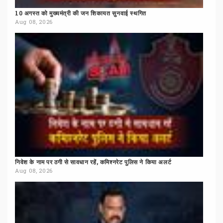
10
अगस्त
को
मुख्यमंत्री
की
जन
शिकायत
सुनवाई
स्थगित
Aug 08, 2026
निवेश
के
नाम
पर
ठगी
से
सावधान
रहें,
कमिश्नरेट
पुलिस
ने
किया
अलर्ट
Aug 08, 2026