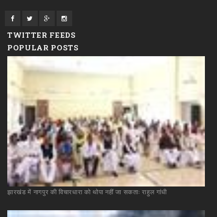
TWITTER FEEDS
POPULAR POSTS
झारखंड
में
नागपुर
की
विचारधारा
को
थोपा
नहीं
जा
सकताः
राहुल
गांधी