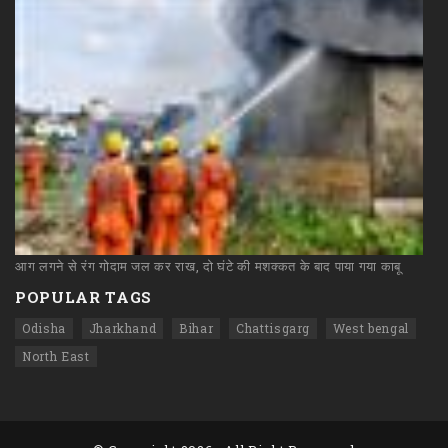
आग
लगने
से
रंग
गोदाम
जल
कर
राख,
दो
घंटे
की
मशक्कत
के
बाद
पाया
गया
काबू
POPULAR TAGS
Odisha
Jharkhand
Bihar
Chattisgarg
West bengal
North East