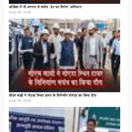
ओडिशा
में
नौ
अगस्त
से
चलेगा
‘हर
घर
तिरंगा’
अभियान
Aug 08, 2026
सीएम
माझी
ने
नोएडा
स्थित
हायर
के
विनिर्माण
संयंत्र
का
किया
दौरा
Aug 08, 2026