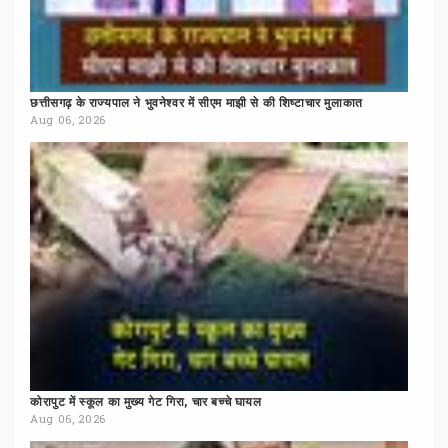
छत्तीसगढ़
के
राज्यपाल
ने
भुवनेश्वर
में
सीएम
माझी
से
की
शिष्टाचार
मुलाकात
Aug 06, 2026
कोरापुट
में
स्कूल
का
मुख्य
गेट
गिरा,
चार
बच्चे
घायल
Aug 06, 2026