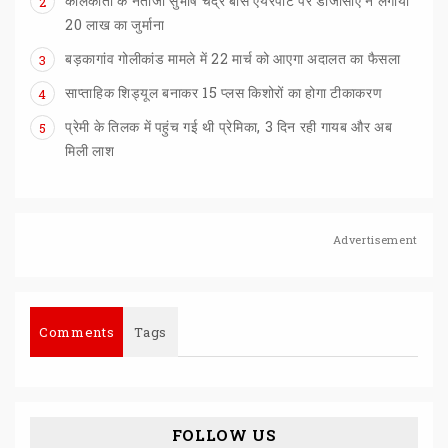
कोलकाता के नेताजी सुभाष चंद्र बोस एयरपोर्ट पर डीजीसीए ने लगाया
2
20 लाख का जुर्माना
बड़कागांव
गोलीकांड
मामले
में
22
मार्च
को
आएगा
अदालत
का
फैसला
3
साप्ताहिक
शिड्यूल
बनाकर
15
प्लस
किशोरों
का
होगा
टीकाकरण
4
प्रेमी के तिलक में पहुंच गई थी प्रेमिका, 3 दिन रही गायब और अब
5
मिली लाश
Advertisement
Comments
Tags
FOLLOW US