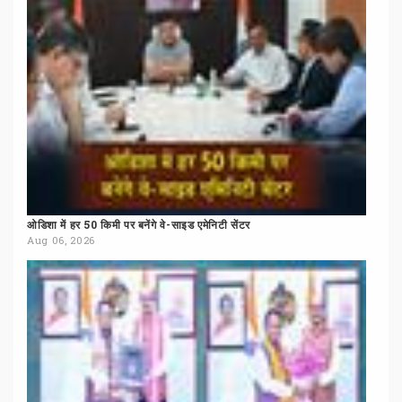
ओडिशा
में
हर
50
किमी
पर
बनेंगे
वे-साइड
एमेनिटी
सेंटर
Aug 06, 2026