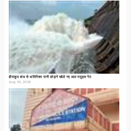
हीराकुद
बांध
से
अतिरिक्त
पानी
छोड़ने
खोले
गए
आठ
स्लुइस
गेट
Aug 06, 2026