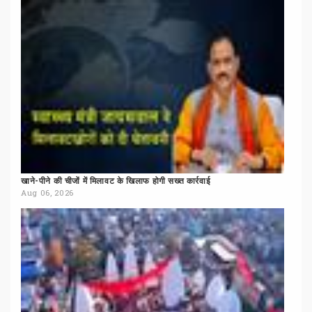
खाने-पीने
की
चीजों
में
मिलावट
के
खिलाफ
होगी
सख्त
कार्रवाई
Aug 06, 2026