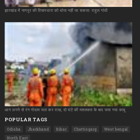
झारखंड
में
नागपुर
की
विचारधारा
को
थोपा
नहीं
जा
सकताः
राहुल
गांधी
आग
लगने
से
रंग
गोदाम
जल
कर
राख,
दो
घंटे
की
मशक्कत
के
बाद
पाया
गया
काबू
POPULAR TAGS
Odisha
Jharkhand
Bihar
Chattisgarg
West bengal
North East