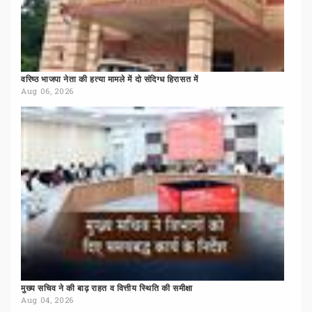
वरिष्ठ
भाजपा
नेता
की
हत्या
मामले
में
दो
संदिग्ध
हिरासत
में
Aug 06, 2026
मुख्य
सचिव
ने
की
बाढ़
राहत
व
वित्तीय
स्थिति
की
समीक्षा
Aug 04, 2026