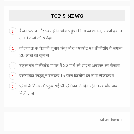
TOP 5 NEWS
बैजनाथपारा और एवरग्रीन चौक पहुंचा निगम का अमला, सब्जी दुकान
1
लगाने वालों को खदेड़ा
कोलकाता के नेताजी सुभाष चंद्र बोस एयरपोर्ट पर डीजीसीए ने लगाया
2
20 लाख का जुर्माना
बड़कागांव
गोलीकांड
मामले
में
22
मार्च
को
आएगा
अदालत
का
फैसला
3
साप्ताहिक
शिड्यूल
बनाकर
15
प्लस
किशोरों
का
होगा
टीकाकरण
4
प्रेमी के तिलक में पहुंच गई थी प्रेमिका, 3 दिन रही गायब और अब
5
मिली लाश
Advertisement