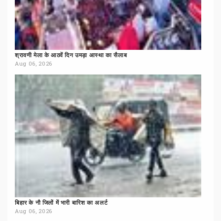
श्रावणी
मेला
के
आठवें
दिन
उमड़ा
आस्था
का
सैलाब
Aug 06, 2026
बिहार
के
नौ
जिलों
में
भारी
बारिश
का
अलर्ट
Aug 06, 2026