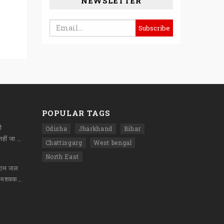
NEWSLETTER
अनुपूरक बजट
सरकार ने मांगा प्रस
POPULAR TAGS
ी
Odisha
Jharkhand
Bihar
विचारधारा को थोपा नहीं जा सकताः राहुल गांधी
Chattisgarg
West bengal
North East
ोदाम जल
कर राख, दो घंटे की मशक्कत के बाद पाया गया काबू