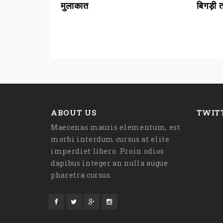
मुलाकात
बिगड़ी
ABOUT US
TWIT
Maecenas mauris elementum, est
morbi interdum cursus at elite
imperdiet libero. Proin odios
dapibus integer an nulla augue
pharetra cursus.