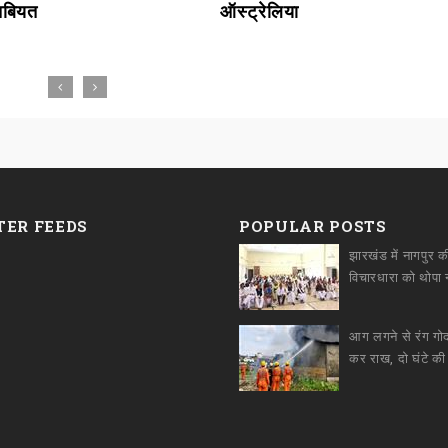
 तबियत
ऑस्ट्रेलिया
TER FEEDS
POPULAR POSTS
झारखंड में नागपुर क
आग लगने से रंग ग