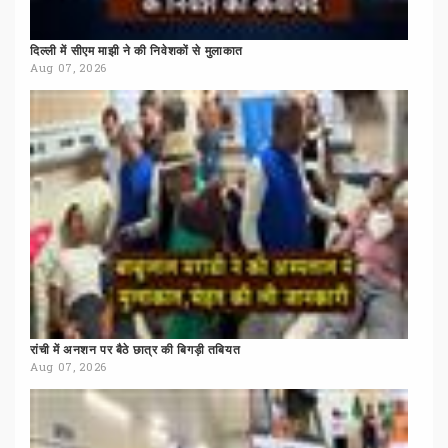
दिल्ली
में
सीएम
माझी
ने
की
निवेशकों
से
मुलाकात
Aug 07, 2026
रांची
में
अनशन
पर
बैठे
छात्र
की
बिगड़ी
तबियत
Aug 07, 2026