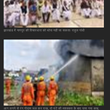
झारखंड
में
नागपुर
की
विचारधारा
को
थोपा
नहीं
जा
सकताः
राहुल
गांधी
आग
लगने
से
रंग
गोदाम
जल
कर
राख,
दो
घंटे
की
मशक्कत
के
बाद
पाया
गया
काबू