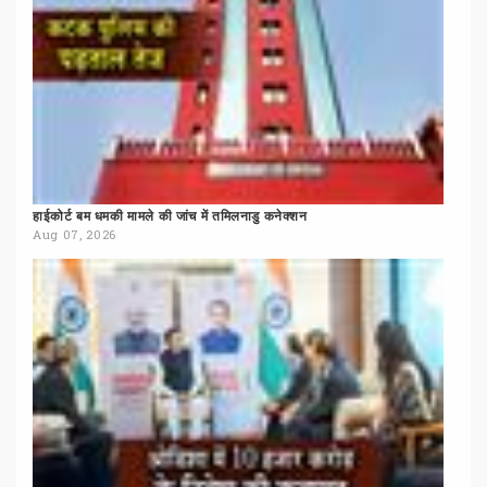
हाईकोर्ट
बम
धमकी
मामले
की
जांच
में
तमिलनाडु
कनेक्शन
Aug 07, 2026