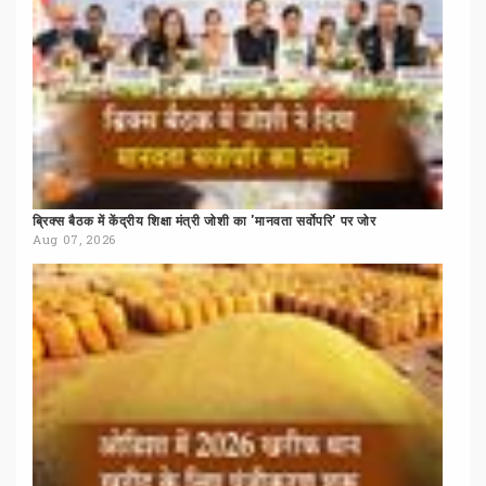
ब्रिक्स
बैठक
में
केंद्रीय
शिक्षा
मंत्री
जोशी
का
'मानवता
सर्वोपरि'
पर
जोर
Aug 07, 2026