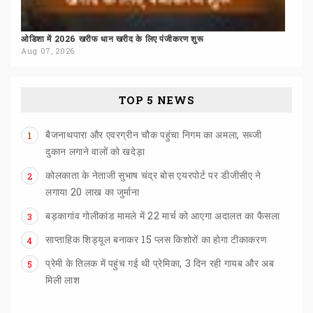
ओडिशा
में
2026
खरीफ
धान
खरीद
के
लिए
पंजीकरण
शुरू
Aug 07, 2026
TOP 5 NEWS
बैजनाथपारा और एवरग्रीन चौक पहुंचा निगम का अमला, सब्जी
1
दुकान लगाने वालों को खदेड़ा
कोलकाता के नेताजी सुभाष चंद्र बोस एयरपोर्ट पर डीजीसीए ने
2
लगाया 20 लाख का जुर्माना
बड़कागांव
गोलीकांड
मामले
में
22
मार्च
को
आएगा
अदालत
का
फैसला
3
साप्ताहिक
शिड्यूल
बनाकर
15
प्लस
किशोरों
का
होगा
टीकाकरण
4
प्रेमी के तिलक में पहुंच गई थी प्रेमिका, 3 दिन रही गायब और अब
5
मिली लाश