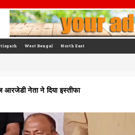
tisgarh
West Bengal
North East
 आरजेडी नेता ने दिया इस्तीफा