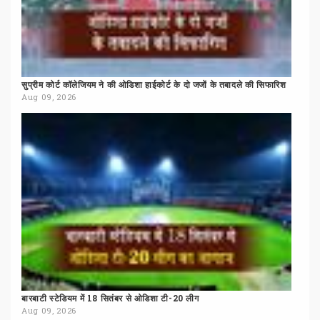
सुप्रीम
कोर्ट
कॉलेजियम
ने
की
ओडिशा
हाईकोर्ट
के
दो
जजों
के
तबादले
की
सिफारिश
Aug 09, 2026
बारबाटी
स्टेडियम
में
18
सितंबर
से
ओडिशा
टी-20
लीग
Aug 09, 2026