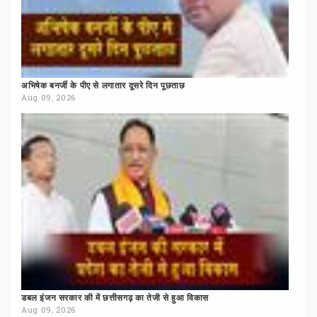
अभिषेक
बनर्जी
के
पीए
से
लगातार
दूसरे
दिन
पूछताछ
Aug 09, 2026
डबल
इंजन
सरकार
की
में
छत्तीसगढ़
का
तेजी
से
हुआ
विकास
Aug 09, 2026