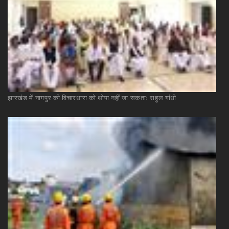
झारखंड
में
नागपुर
की
विचारधारा
को
थोपा
नहीं
जा
सकताः
राहुल
गांधी