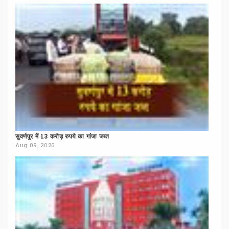
सुवर्णपुर
में
13
करोड़
रुपये
का
गांजा
जब्त
Aug 09, 2026