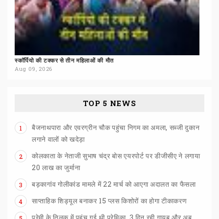
स्कॉर्पियो
की
टक्कर
से
तीन
महिलाओं
की
मौत
Aug 09, 2026
TOP 5 NEWS
बैजनाथपारा और एवरग्रीन चौक पहुंचा निगम का अमला, सब्जी दुकान
1
लगाने वालों को खदेड़ा
कोलकाता के नेताजी सुभाष चंद्र बोस एयरपोर्ट पर डीजीसीए ने लगाया
2
20 लाख का जुर्माना
बड़कागांव
गोलीकांड
मामले
में
22
मार्च
को
आएगा
अदालत
का
फैसला
3
साप्ताहिक
शिड्यूल
बनाकर
15
प्लस
किशोरों
का
होगा
टीकाकरण
4
प्रेमी के तिलक में पहुंच गई थी प्रेमिका, 3 दिन रही गायब और अब
5