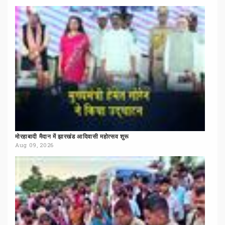
मोरहाबादी
मैदान
में
झारखंड
आदिवासी
महोत्सव
शुरू
Aug 09, 2026