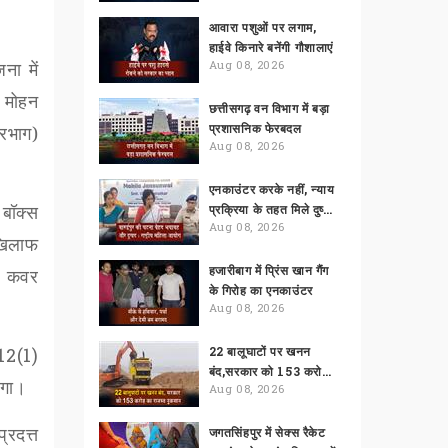
आवारा पशुओं पर लगाम,
हाईवे किनारे बनेंगी गौशालाएं
ा में
Aug 08, 2026
न मोहन
छत्तीसगढ़ वन विभाग में बड़ा
प्रशासनिक फेरबदल
्रभाग)
Aug 08, 2026
एनकाउंटर करके नहीं, न्याय
 बॉक्स
प्रक्रिया के तहत मिले दुष्कर्मियों को सजा
Aug 08, 2026
 खिलाफ
हजारीबाग में प्रिंस खान गैंग
को कवर
के गिरोह का एनकाउंटर
Aug 08, 2026
12(1)
22 बालूघाटों पर खनन
बंद,सरकार को 153 करोड़ का राजस्व नुकसान
ेगा।
Aug 08, 2026
्रदत्त
जगतसिंहपुर में सेक्स रैकेट