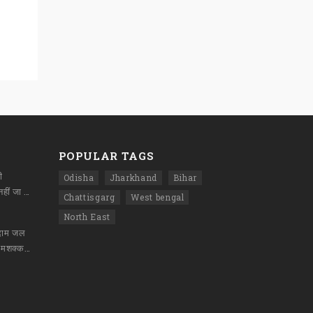
POPULAR TAGS
ी
Odisha
Jharkhand
Bihar
विचारधारा को थोपा नहीं जा सकताः राहुल गांधी
Chattisgarg
West bengal
North East
ोदाम जल
कर राख, दो घंटे की मशक्कत के बाद पाया गया काबू