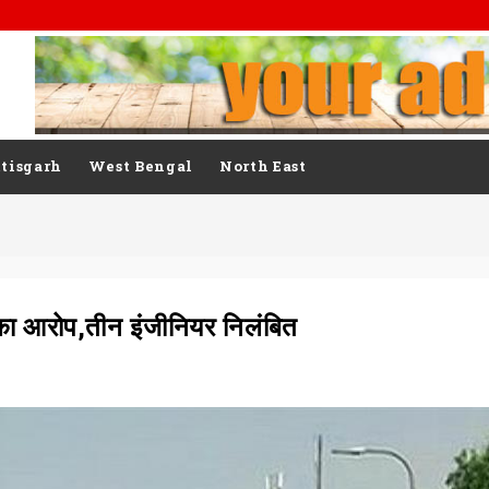
tisgarh
West Bengal
North East
का आरोप,तीन इंजीनियर निलंबित