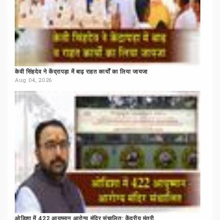
केवी
सिंहदेव
ने
केंद्रापड़ा
में
बाढ़
राहत
कार्यों
का
लिया
जायजा
Aug 04, 2026
ओडिशा
में
422
आयुष्मान
आरोग्य
मंदिर
संचालित:
केंद्रीय
मंत्री