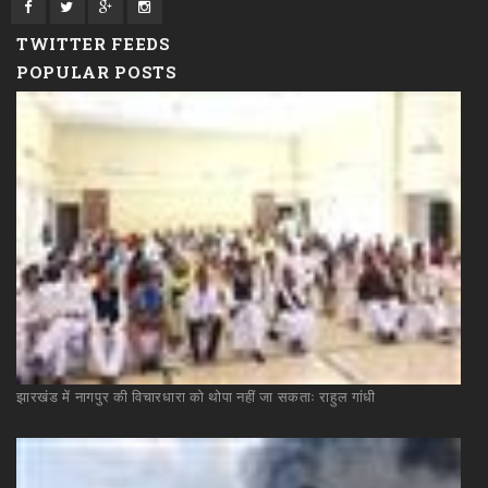
TWITTER FEEDS
POPULAR POSTS
झारखंड
में
नागपुर
की
विचारधारा
को
थोपा
नहीं
जा
सकताः
राहुल
गांधी