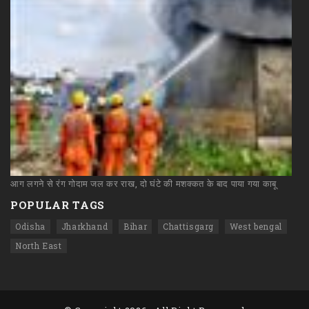
आग
लगने
से
रंग
गोदाम
जल
कर
राख,
दो
घंटे
की
मशक्कत
के
बाद
पाया
गया
काबू
POPULAR TAGS
Odisha
Jharkhand
Bihar
Chattisgarg
West bengal
North East