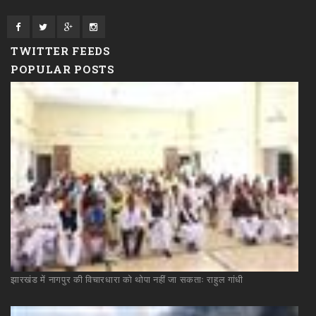
TWITTER FEEDS
POPULAR POSTS
झारखंड
में
नागपुर
की
विचारधारा
को
थोपा
नहीं
जा
सकताः
राहुल
गांधी