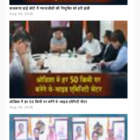
कलकत्ता
हाई
कोर्ट
में
न्यायाधीशों
की
नियुक्ति
को
हरी
झंडी
Aug 06, 2026
ओडिशा
में
हर
50
किमी
पर
बनेंगे
वे-साइड
एमेनिटी
सेंटर
Aug 06, 2026