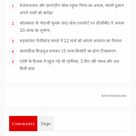
बैजनाथपारा और एवरग्रीन चौक पहुंचा निगम का अमला, सब्जी दुकान
1
लगाने वालों को खदेड़ा
कोलकाता के नेताजी सुभाष चंद्र बोस एयरपोर्ट पर डीजीसीए ने लगाया
2
20 लाख का जुर्माना
बड़कागांव
गोलीकांड
मामले
में
22
मार्च
को
आएगा
अदालत
का
फैसला
3
साप्ताहिक
शिड्यूल
बनाकर
15
प्लस
किशोरों
का
होगा
टीकाकरण
4
प्रेमी के तिलक में पहुंच गई थी प्रेमिका, 3 दिन रही गायब और अब
5
मिली लाश
Advertisement
Comments
Tags