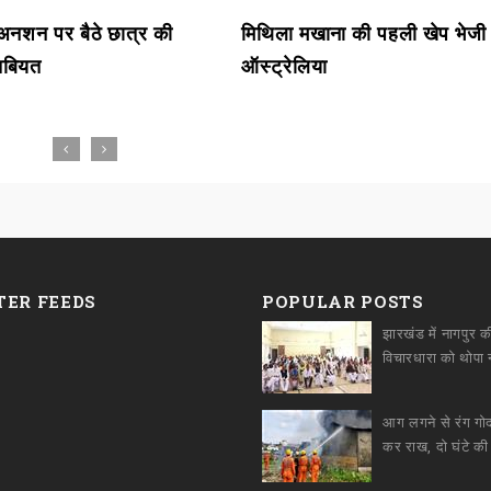
ें अनशन पर बैठे छात्र की
मिथिला मखाना की पहली खेप भेजी
 तबियत
ऑस्ट्रेलिया
TER FEEDS
POPULAR POSTS
झारखंड में नागपुर क
आग लगने से रंग ग