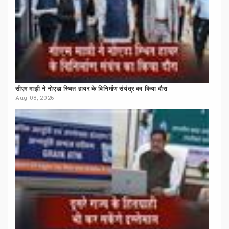
सीएम
माझी
ने
नोएडा
स्थित
हायर
के
विनिर्माण
संयंत्र
का
किया
दौरा
Aug 08, 2026