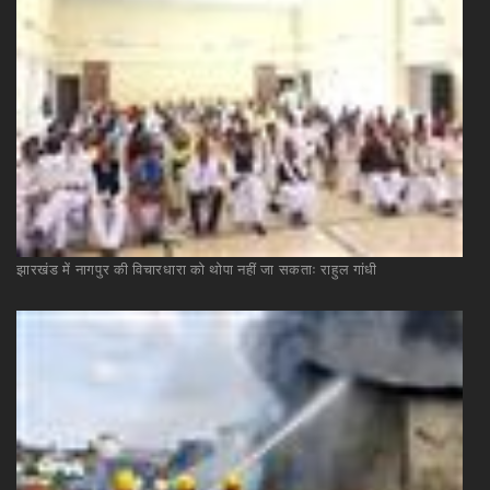
झारखंड
में
नागपुर
की
विचारधारा
को
थोपा
नहीं
जा
सकताः
राहुल
गांधी