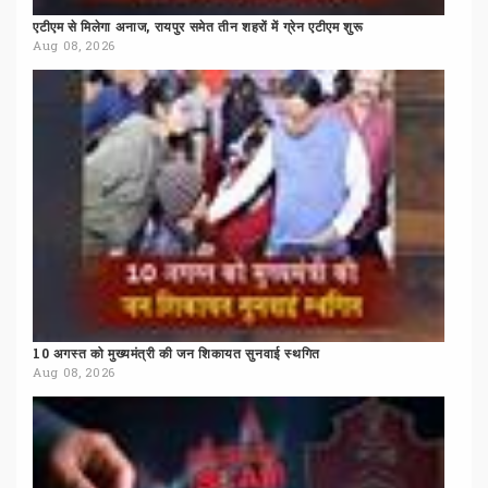
एटीएम
से
मिलेगा
अनाज,
रायपुर
समेत
तीन
शहरों
में
ग्रेन
एटीएम
शुरू
Aug 08, 2026
10
अगस्त
को
मुख्यमंत्री
की
जन
शिकायत
सुनवाई
स्थगित
Aug 08, 2026