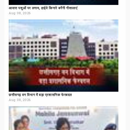
आवारा
पशुओं
पर
लगाम,
हाईवे
किनारे
बनेंगी
गौशालाएं
Aug 08, 2026
छत्तीसगढ़
वन
विभाग
में
बड़ा
प्रशासनिक
फेरबदल
Aug 08, 2026