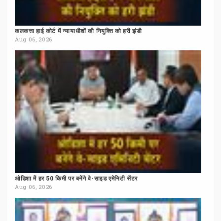
कलकत्ता
हाई
कोर्ट
में
न्यायाधीशों
की
नियुक्ति
को
हरी
झंडी
Aug 06, 2026
ओडिशा
में
हर
50
किमी
पर
बनेंगे
वे-साइड
एमेनिटी
सेंटर
Aug 06, 2026