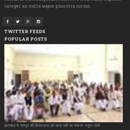
integer an nulla augue pharetra cursus.
TWITTER FEEDS
POPULAR POSTS
झारखंड
में
नागपुर
की
विचारधारा
को
थोपा
नहीं
जा
सकताः
राहुल
गांधी