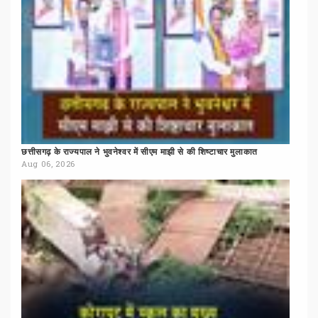
छत्तीसगढ़
के
राज्यपाल
ने
भुवनेश्वर
में
सीएम
माझी
से
की
शिष्टाचार
मुलाकात
Aug 06, 2026