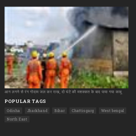
आग
लगने
से
रंग
गोदाम
जल
कर
राख,
दो
घंटे
की
मशक्कत
के
बाद
पाया
गया
काबू
POPULAR TAGS
Odisha
Jharkhand
Bihar
Chattisgarg
West bengal
North East