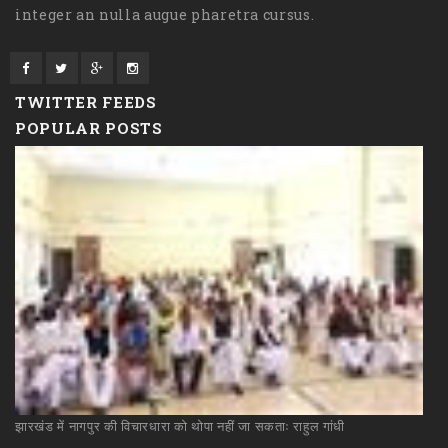
integer an nulla augue pharetra cursus.
TWITTER FEEDS
POPULAR POSTS
झारखंड
में
नागपुर
की
विचारधारा
को
थोपा
नहीं
जा
सकताः
राहुल
गांधी