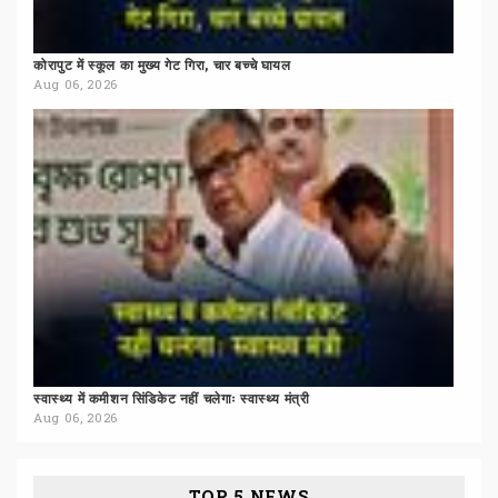
कोरापुट
में
स्कूल
का
मुख्य
गेट
गिरा,
चार
बच्चे
घायल
Aug 06, 2026
स्वास्थ्य
में
कमीशन
सिंडिकेट
नहीं
चलेगाः
स्वास्थ्य
मंत्री
Aug 06, 2026
TOP 5 NEWS