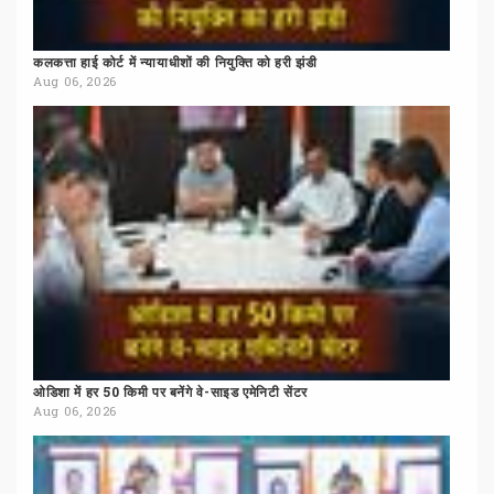
कलकत्ता
हाई
कोर्ट
में
न्यायाधीशों
की
नियुक्ति
को
हरी
झंडी
Aug 06, 2026
ओडिशा
में
हर
50
किमी
पर
बनेंगे
वे-साइड
एमेनिटी
सेंटर
Aug 06, 2026