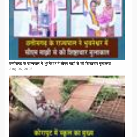
छत्तीसगढ़
के
राज्यपाल
ने
भुवनेश्वर
में
सीएम
माझी
से
की
शिष्टाचार
मुलाकात
Aug 06, 2026