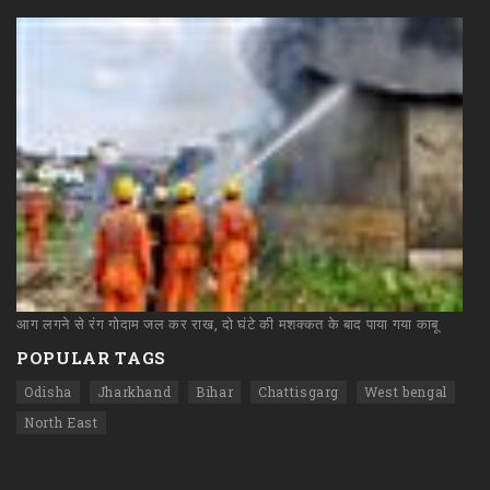
आग
लगने
से
रंग
गोदाम
जल
कर
राख,
दो
घंटे
की
मशक्कत
के
बाद
पाया
गया
काबू
POPULAR TAGS
Odisha
Jharkhand
Bihar
Chattisgarg
West bengal
North East