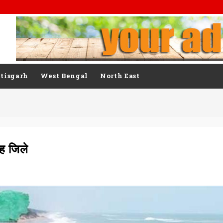
tisgarh
West Bengal
North East
ह जिले