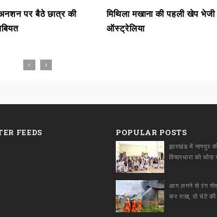
ें अनशन पर बैठे छात्र की
मिथिला मखाना की पहली खेप भेजी
 तबियत
ऑस्ट्रेलिया
TER FEEDS
POPULAR POSTS
झारखंड में नागपुर क
आग लगने से रंग ग