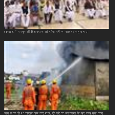
झारखंड
में
नागपुर
की
विचारधारा
को
थोपा
नहीं
जा
सकताः
राहुल
गांधी
आग
लगने
से
रंग
गोदाम
जल
कर
राख,
दो
घंटे
की
मशक्कत
के
बाद
पाया
गया
काबू