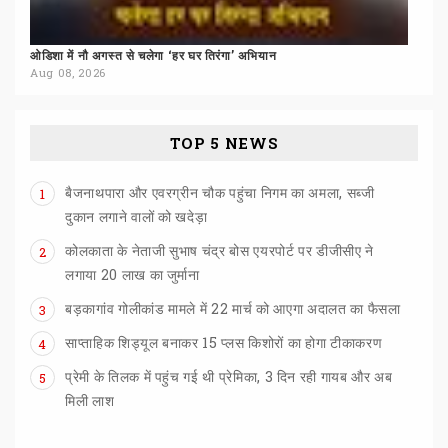
ओडिशा
में
नौ
अगस्त
से
चलेगा
‘हर
घर
तिरंगा’
अभियान
Aug 08, 2026
TOP 5 NEWS
बैजनाथपारा और एवरग्रीन चौक पहुंचा निगम का अमला, सब्जी
1
दुकान लगाने वालों को खदेड़ा
कोलकाता के नेताजी सुभाष चंद्र बोस एयरपोर्ट पर डीजीसीए ने
2
लगाया 20 लाख का जुर्माना
बड़कागांव
गोलीकांड
मामले
में
22
मार्च
को
आएगा
अदालत
का
फैसला
3
साप्ताहिक
शिड्यूल
बनाकर
15
प्लस
किशोरों
का
होगा
टीकाकरण
4
प्रेमी के तिलक में पहुंच गई थी प्रेमिका, 3 दिन रही गायब और अब
5
मिली लाश