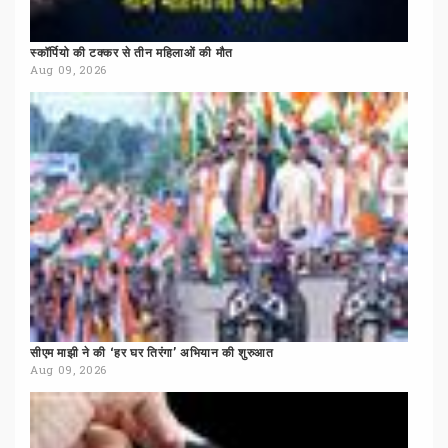
स्कॉर्पियो
की
टक्कर
से
तीन
महिलाओं
की
मौत
Aug 09, 2026
सीएम
माझी
ने
की
‘हर
घर
तिरंगा’
अभियान
की
शुरुआत
Aug 09, 2026