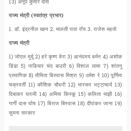
13)
अनूप कुमार दास
राज्य मंत्री (स्वतंत्र प्रभार)
1
.
डॉ. इंद्रनील खान
2
.
मालती रावा रॉय
3
.
राजेश महतो
राज्य मंत्री
1)
जोएल मुर्मू
2)
हरे कृष्ण बेरा
3)
आनंदमय बर्मन
4)
अशोक
डिंडा
5)
नाडियार चंद बाउरी
6)
विशाल लामा
7)
शांतनु
प्रमाणिक
8)
​​मौमिता बिस्वास मिश्रा
9)
उमेश रे
10)
पूर्णिमा
चक्रवर्ती
11)
कौशिक चौधरी
12)
भास्कर भट्टाचार्य
13)
दिबाकर घरामी
14)
अमिया किस्कू
15)
कलिता माझी
16)
गार्गी दास घोष
17)
बिराज बिस्वास
18)
दीपांकर जाना
19)
सुमना सरकार