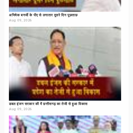
अभिषेक
बनर्जी
के
पीए
से
लगातार
दूसरे
दिन
पूछताछ
Aug 09, 2026
डबल
इंजन
सरकार
की
में
छत्तीसगढ़
का
तेजी
से
हुआ
विकास
Aug 09, 2026