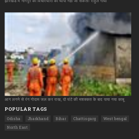
झारखंड
में
नागपुर
की
विचारधारा
को
थोपा
नहीं
जा
सकताः
राहुल
गांधी
आग
लगने
से
रंग
गोदाम
जल
कर
राख,
दो
घंटे
की
मशक्कत
के
बाद
पाया
गया
काबू
POPULAR TAGS
Odisha
Jharkhand
Bihar
Chattisgarg
West bengal
North East