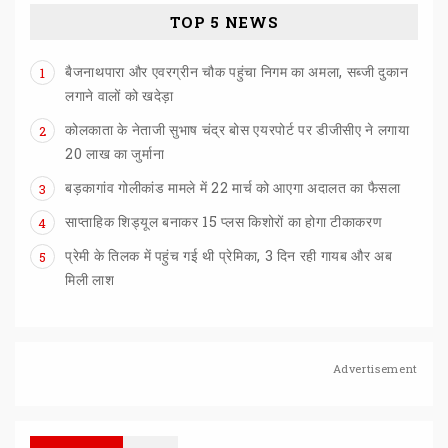
TOP 5 NEWS
बैजनाथपारा और एवरग्रीन चौक पहुंचा निगम का अमला, सब्जी दुकान
1
लगाने वालों को खदेड़ा
कोलकाता के नेताजी सुभाष चंद्र बोस एयरपोर्ट पर डीजीसीए ने लगाया
2
20 लाख का जुर्माना
बड़कागांव
गोलीकांड
मामले
में
22
मार्च
को
आएगा
अदालत
का
फैसला
3
साप्ताहिक
शिड्यूल
बनाकर
15
प्लस
किशोरों
का
होगा
टीकाकरण
4
प्रेमी के तिलक में पहुंच गई थी प्रेमिका, 3 दिन रही गायब और अब
5
मिली लाश
Advertisement