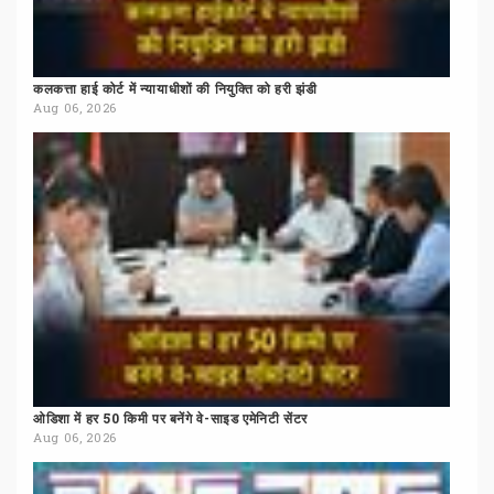
कलकत्ता
हाई
कोर्ट
में
न्यायाधीशों
की
नियुक्ति
को
हरी
झंडी
Aug 06, 2026
ओडिशा
में
हर
50
किमी
पर
बनेंगे
वे-साइड
एमेनिटी
सेंटर
Aug 06, 2026