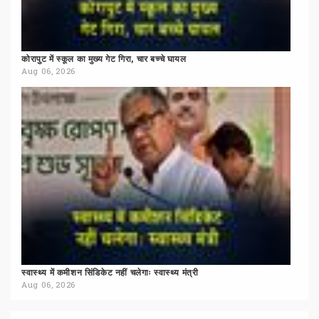
कोरापुट
में
स्कूल
का
मुख्य
गेट
गिरा,
चार
बच्चे
घायल
Aug 06, 2026
स्वास्थ्य
में
कमीशन
सिंडिकेट
नहीं
चलेगाः
स्वास्थ्य
मंत्री
Aug 06, 2026