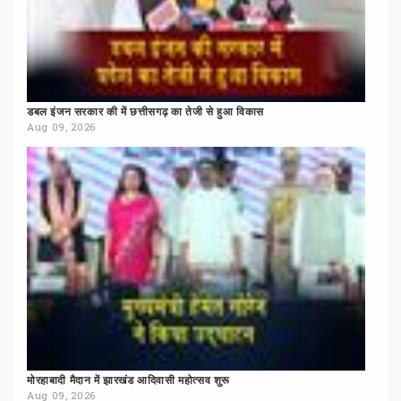
डबल
इंजन
सरकार
की
में
छत्तीसगढ़
का
तेजी
से
हुआ
विकास
Aug 09, 2026
मोरहाबादी
मैदान
में
झारखंड
आदिवासी
महोत्सव
शुरू
Aug 09, 2026