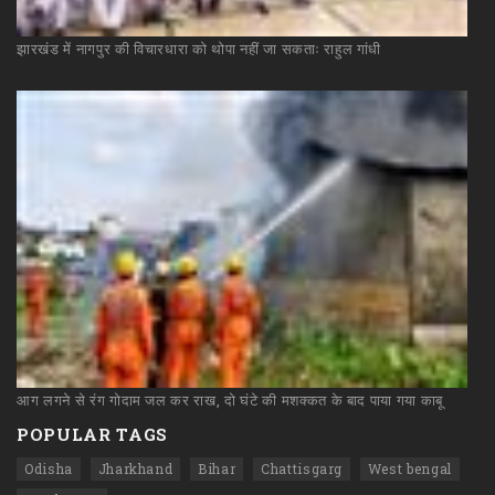
झारखंड
में
नागपुर
की
विचारधारा
को
थोपा
नहीं
जा
सकताः
राहुल
गांधी
आग
लगने
से
रंग
गोदाम
जल
कर
राख,
दो
घंटे
की
मशक्कत
के
बाद
पाया
गया
काबू
POPULAR TAGS
Odisha
Jharkhand
Bihar
Chattisgarg
West bengal