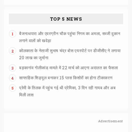
TOP 5 NEWS
बैजनाथपारा और एवरग्रीन चौक पहुंचा निगम का अमला, सब्जी दुकान
1
लगाने वालों को खदेड़ा
कोलकाता के नेताजी सुभाष चंद्र बोस एयरपोर्ट पर डीजीसीए ने लगाया
2
20 लाख का जुर्माना
बड़कागांव
गोलीकांड
मामले
में
22
मार्च
को
आएगा
अदालत
का
फैसला
3
साप्ताहिक
शिड्यूल
बनाकर
15
प्लस
किशोरों
का
होगा
टीकाकरण
4
प्रेमी के तिलक में पहुंच गई थी प्रेमिका, 3 दिन रही गायब और अब
5
मिली लाश
Advertisement