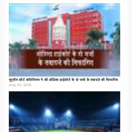
सुप्रीम
कोर्ट
कॉलेजियम
ने
की
ओडिशा
हाईकोर्ट
के
दो
जजों
के
तबादले
की
सिफारिश
Aug 09, 2026