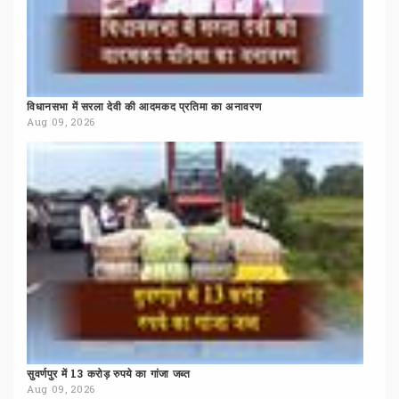
विधानसभा
में
सरला
देवी
की
आदमकद
प्रतिमा
का
अनावरण
Aug 09, 2026
सुवर्णपुर
में
13
करोड़
रुपये
का
गांजा
जब्त
Aug 09, 2026