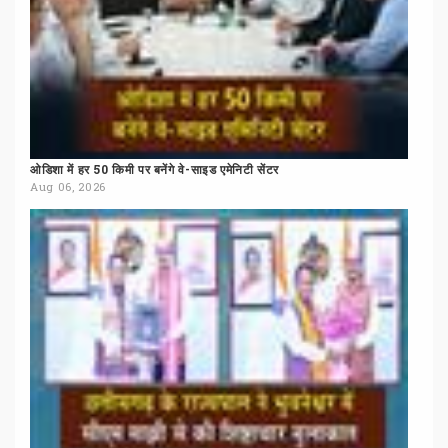
ओडिशा
में
हर
50
किमी
पर
बनेंगे
वे-साइड
एमेनिटी
सेंटर
Aug 06, 2026