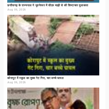
छत्तीसगढ़
के
राज्यपाल
ने
भुवनेश्वर
में
सीएम
माझी
से
की
शिष्टाचार
मुलाकात
Aug 06, 2026
कोरापुट
में
स्कूल
का
मुख्य
गेट
गिरा,
चार
बच्चे
घायल
Aug 06, 2026