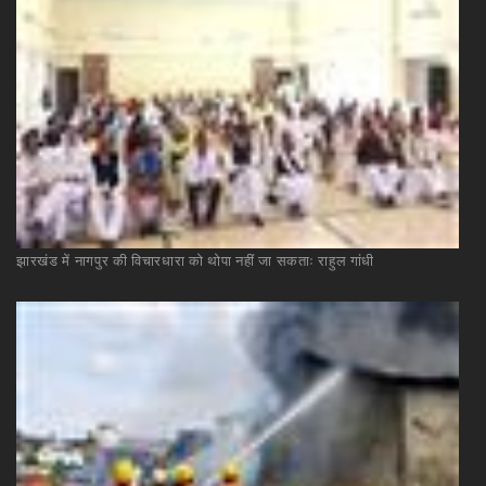
झारखंड
में
नागपुर
की
विचारधारा
को
थोपा
नहीं
जा
सकताः
राहुल
गांधी