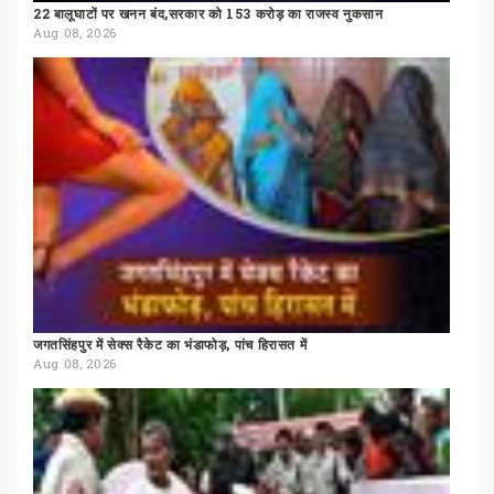
22
बालूघाटों
पर
खनन
बंद,सरकार
को
153
करोड़
का
राजस्व
नुकसान
Aug 08, 2026
जगतसिंहपुर
में
सेक्स
रैकेट
का
भंडाफोड़,
पांच
हिरासत
में
Aug 08, 2026