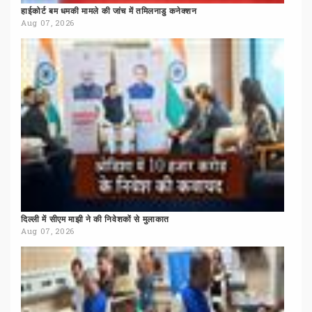
हाईकोर्ट
बम
धमकी
मामले
की
जांच
में
तमिलनाडु
कनेक्शन
Aug 07, 2026
दिल्ली
में
सीएम
माझी
ने
की
निवेशकों
से
मुलाकात
Aug 07, 2026