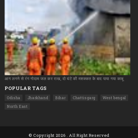
आग
लगने
से
रंग
गोदाम
जल
कर
राख,
दो
घंटे
की
मशक्कत
के
बाद
पाया
गया
काबू
POPULAR TAGS
Odisha
Jharkhand
Bihar
Chattisgarg
West bengal
North East
© Copyright
2026 . All Right Reserved