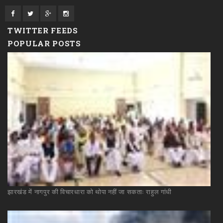
TWITTER FEEDS
POPULAR POSTS
झारखंड
में
नागपुर
की
विचारधारा
को
थोपा
नहीं
जा
सकताः
राहुल
गांधी