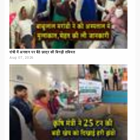
रांची
में
अनशन
पर
बैठे
छात्र
की
बिगड़ी
तबियत
Aug 07, 2026