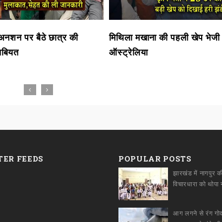
ें अनशन पर बैठे छात्र की
मिथिला मखाना की पहली खेप भेजी
 तबियत
ऑस्ट्रेलिया
TER FEEDS
POPULAR POSTS
झारखंड में नागपुर क
आग लगने से रंग ग