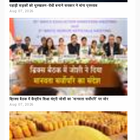
पहाड़ी
सड़कों
को
भूस्खलन-रोधी
बनाने
सरकार
ने
मांगा
प्रस्ताव
Aug 07, 2026
ब्रिक्स
बैठक
में
केंद्रीय
शिक्षा
मंत्री
जोशी
का
'मानवता
सर्वोपरि'
पर
जोर
Aug 07, 2026