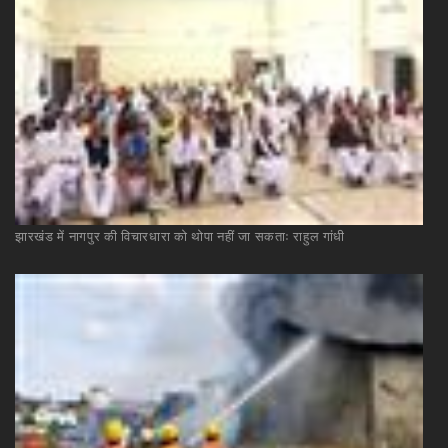
झारखंड
में
नागपुर
की
विचारधारा
को
थोपा
नहीं
जा
सकताः
राहुल
गांधी