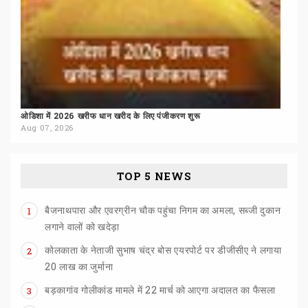
ओडिशा
में
2026
खरीफ
धान
खरीद
के
लिए
पंजीकरण
शुरू
Aug 07, 2026
TOP 5 NEWS
बैजनाथपारा और एवरग्रीन चौक पहुंचा निगम का अमला, सब्जी दुकान
1
लगाने वालों को खदेड़ा
कोलकाता के नेताजी सुभाष चंद्र बोस एयरपोर्ट पर डीजीसीए ने लगाया
2
20 लाख का जुर्माना
बड़कागांव
गोलीकांड
मामले
में
22
मार्च
को
आएगा
अदालत
का
फैसला
3