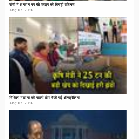
रांची
में
अनशन
पर
बैठे
छात्र
की
बिगड़ी
तबियत
Aug 07, 2026
मिथिला
मखाना
की
पहली
खेप
भेजी
गई
ऑस्ट्रेलिया
Aug 07, 2026