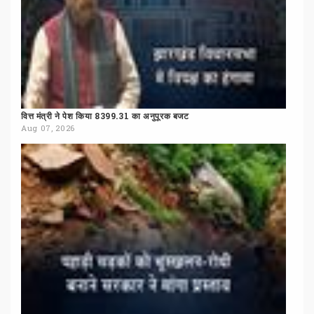
वित्त
मंत्री
ने
पेश
किया
8399.31
का
अनुपूरक
बजट
Aug 07, 2026