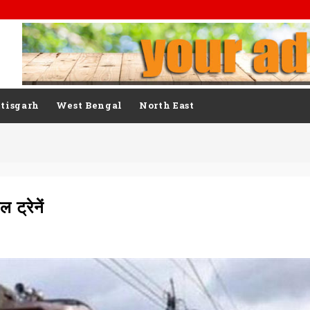
tisgarh
West Bengal
North East
 ट्रेनें