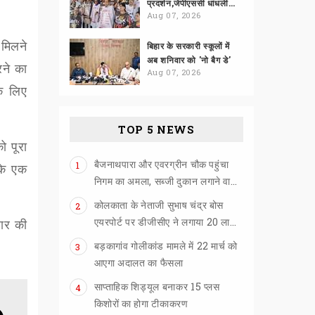
प्रदर्शन,जेपीएससी धांधली को लेकर हंगामा
Aug 07, 2026
 मिलने
बिहार के सरकारी स्कूलों में
अब शनिवार को 'नो बैग डे'
रने का
Aug 07, 2026
के लिए
TOP 5 NEWS
ो पूरा
बैजनाथपारा और एवरग्रीन चौक पहुंचा
1
के एक
निगम का अमला, सब्जी दुकान लगाने वालों को खदेड़ा
कोलकाता के नेताजी सुभाष चंद्र बोस
2
एयरपोर्ट पर डीजीसीए ने लगाया 20 लाख का जुर्माना
हार की
बड़कागांव गोलीकांड मामले में 22 मार्च को
3
आएगा अदालत का फैसला
साप्ताहिक शिड्यूल बनाकर 15 प्लस
4
किशोरों का होगा टीकाकरण