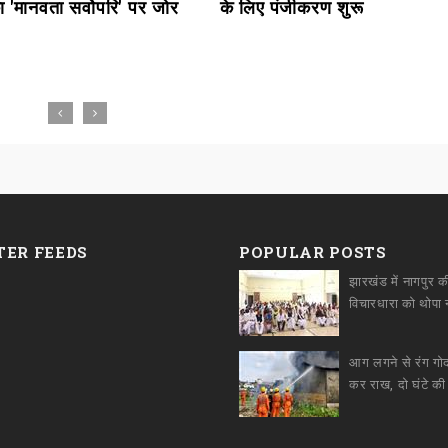
 'मानवता सर्वोपरि' पर जोर
के लिए पंजीकरण शुरू
TER FEEDS
POPULAR POSTS
झारखंड में नागपुर क
आग लगने से रंग ग