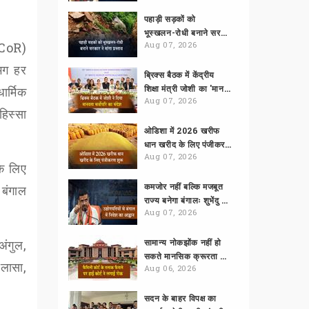
पहाड़ी सड़कों को
भूस्खलन-रोधी बनाने सरकार ने मांगा प्रस्ताव
CoR)
Aug 07, 2026
गभग हर
ब्रिक्स बैठक में केंद्रीय
शिक्षा मंत्री जोशी का 'मानवता सर्वोपरि' पर जोर
ार्मिक
Aug 07, 2026
हिस्सा
ओडिशा में 2026 खरीफ
धान खरीद के लिए पंजीकरण शुरू
Aug 07, 2026
के लिए
कमजोर नहीं बल्कि मजबूत
 बंगाल
राज्य बनेगा बंगालः शुभेंदु अधिकारी
Aug 07, 2026
अंगुल
,
सामान्य नोकझोंक नहीं हो
सकते मानसिक क्रूरता का आधार
लासा
,
Aug 06, 2026
सदन के बाहर विपक्ष का