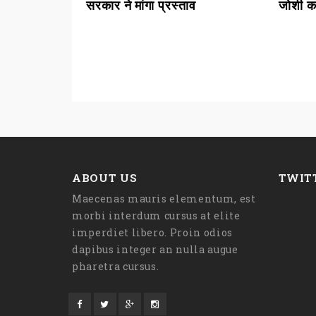
सरकार ने मांगा प्रस्ताव
जोशी का
ABOUT US
TWIT
Maecenas mauris elementum, est
morbi interdum cursus at elite
imperdiet libero. Proin odios
dapibus integer an nulla augue
pharetra cursus.