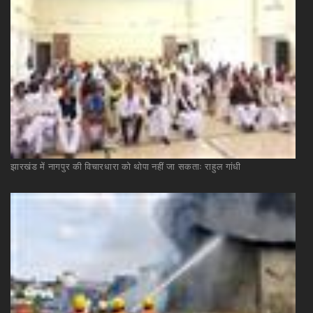
झारखंड
में
नागपुर
की
विचारधारा
को
थोपा
नहीं
जा
सकताः
राहुल
गांधी