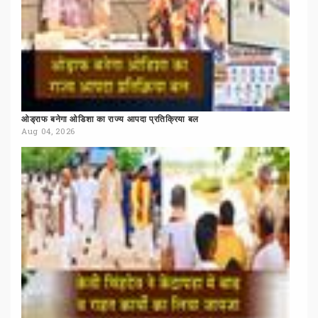
ओड्राफ
बनेगा
ओडिशा
का
राज्य
आपदा
प्रतिक्रिया
बल
Aug 04, 2026