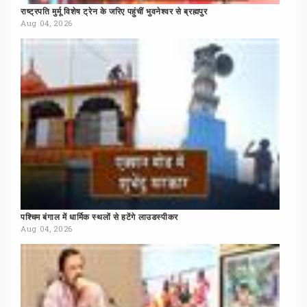
राष्ट्रपति
मुर्मू
विशेष
ट्रेन
के
जरिए
पहुंचीं
भुवनेश्वर
से
ब्रह्मपुर
Aug 04, 2026
पश्चिम
बंगाल
में
धार्मिक
स्थलों
से
हटेंगे
लाउडस्पीकर
Aug 04, 2026