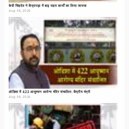
केवी
सिंहदेव
ने
केंद्रापड़ा
में
बाढ़
राहत
कार्यों
का
लिया
जायजा
Aug 04, 2026
ओडिशा
में
422
आयुष्मान
आरोग्य
मंदिर
संचालित:
केंद्रीय
मंत्री
Aug 04, 2026