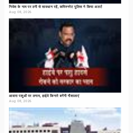
निवेश
के
नाम
पर
ठगी
से
सावधान
रहें,
कमिश्नरेट
पुलिस
ने
किया
अलर्ट
Aug 08, 2026
आवारा
पशुओं
पर
लगाम,
हाईवे
किनारे
बनेंगी
गौशालाएं
Aug 08, 2026