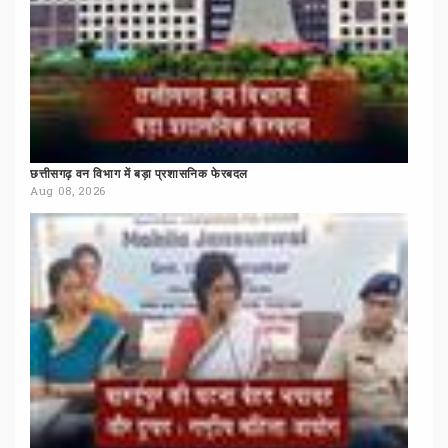
छत्तीसगढ़
वन
विभाग
में
बड़ा
प्रशासनिक
फेरबदल
Aug 08, 2026