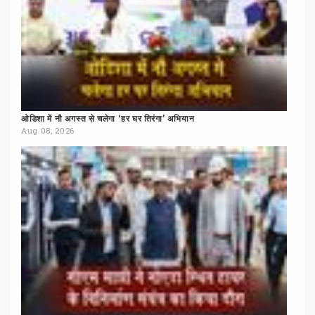
ओडिशा
में
नौ
अगस्त
से
चलेगा
‘हर
घर
तिरंगा’
अभियान
Aug 08, 2026