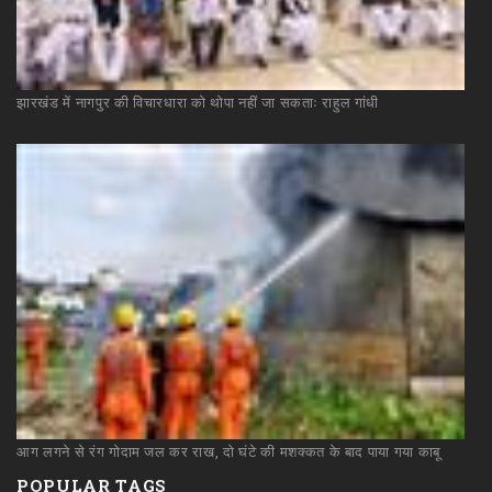
झारखंड
में
नागपुर
की
विचारधारा
को
थोपा
नहीं
जा
सकताः
राहुल
गांधी
आग
लगने
से
रंग
गोदाम
जल
कर
राख,
दो
घंटे
की
मशक्कत
के
बाद
पाया
गया
काबू
POPULAR TAGS