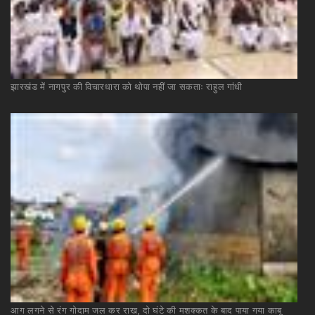
झारखंड
में
नागपुर
की
विचारधारा
को
थोपा
नहीं
जा
सकताः
राहुल
गांधी
आग
लगने
से
रंग
गोदाम
जल
कर
राख,
दो
घंटे
की
मशक्कत
के
बाद
पाया
गया
काबू