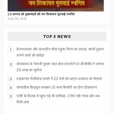
10
अगस्त
को
मुख्यमंत्री
की
जन
शिकायत
सुनवाई
स्थगित
Aug 08, 2026
TOP 5 NEWS
बैजनाथपारा और एवरग्रीन चौक पहुंचा निगम का अमला, सब्जी दुकान
1
लगाने वालों को खदेड़ा
कोलकाता के नेताजी सुभाष चंद्र बोस एयरपोर्ट पर डीजीसीए ने लगाया
2
20 लाख का जुर्माना
बड़कागांव
गोलीकांड
मामले
में
22
मार्च
को
आएगा
अदालत
का
फैसला
3
साप्ताहिक
शिड्यूल
बनाकर
15
प्लस
किशोरों
का
होगा
टीकाकरण
4
प्रेमी के तिलक में पहुंच गई थी प्रेमिका, 3 दिन रही गायब और अब
5
मिली लाश