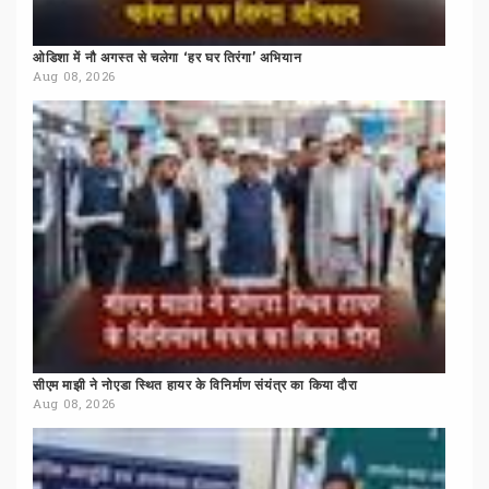
ओडिशा
में
नौ
अगस्त
से
चलेगा
‘हर
घर
तिरंगा’
अभियान
Aug 08, 2026
सीएम
माझी
ने
नोएडा
स्थित
हायर
के
विनिर्माण
संयंत्र
का
किया
दौरा
Aug 08, 2026