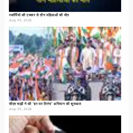
स्कॉर्पियो
की
टक्कर
से
तीन
महिलाओं
की
मौत
Aug 09, 2026
सीएम
माझी
ने
की
‘हर
घर
तिरंगा’
अभियान
की
शुरुआत
Aug 09, 2026