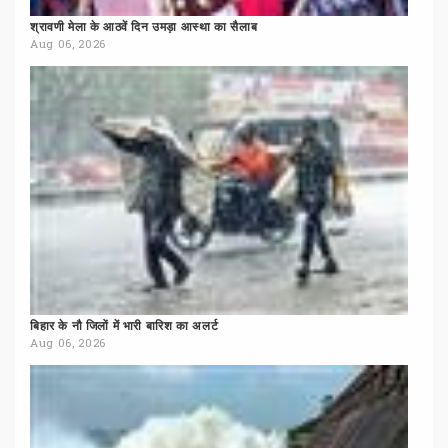
श्रावणी
मेला
के
आठवें
दिन
उमड़ा
आस्था
का
सैलाब
Aug 06, 2026
बिहार
के
नौ
जिलों
में
भारी
बारिश
का
अलर्ट
Aug 06, 2026