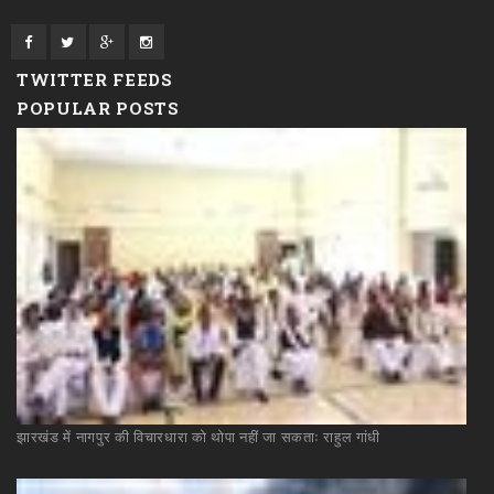
TWITTER FEEDS
POPULAR POSTS
झारखंड
में
नागपुर
की
विचारधारा
को
थोपा
नहीं
जा
सकताः
राहुल
गांधी