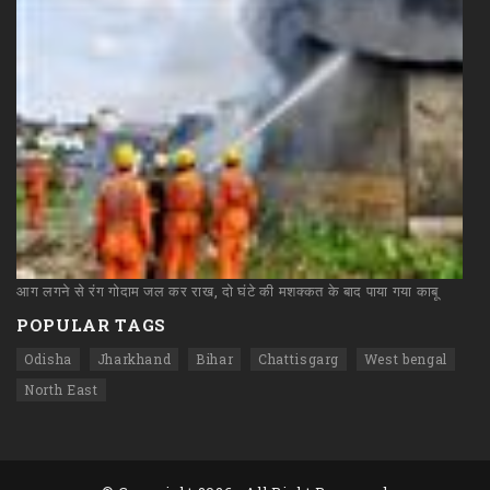
आग
लगने
से
रंग
गोदाम
जल
कर
राख,
दो
घंटे
की
मशक्कत
के
बाद
पाया
गया
काबू
POPULAR TAGS
Odisha
Jharkhand
Bihar
Chattisgarg
West bengal
North East