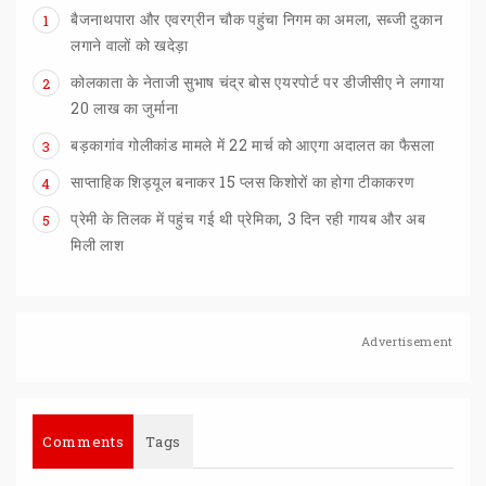
बैजनाथपारा और एवरग्रीन चौक पहुंचा निगम का अमला, सब्जी दुकान
1
लगाने वालों को खदेड़ा
कोलकाता के नेताजी सुभाष चंद्र बोस एयरपोर्ट पर डीजीसीए ने लगाया
2
20 लाख का जुर्माना
बड़कागांव
गोलीकांड
मामले
में
22
मार्च
को
आएगा
अदालत
का
फैसला
3
साप्ताहिक
शिड्यूल
बनाकर
15
प्लस
किशोरों
का
होगा
टीकाकरण
4
प्रेमी के तिलक में पहुंच गई थी प्रेमिका, 3 दिन रही गायब और अब
5
मिली लाश
Advertisement
Comments
Tags