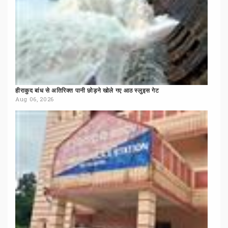
हीराकुद
बांध
से
अतिरिक्त
पानी
छोड़ने
खोले
गए
आठ
स्लुइस
गेट
Aug 06, 2026