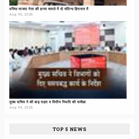
वरिष्ठ
भाजपा
नेता
की
हत्या
मामले
में
दो
संदिग्ध
हिरासत
में
Aug 06, 2026
मुख्य
सचिव
ने
की
बाढ़
राहत
व
वित्तीय
स्थिति
की
समीक्षा
Aug 04, 2026
TOP 5 NEWS