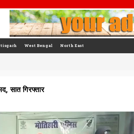
tisgarh
West Bengal
North East
मद, सात गिरफ्तार