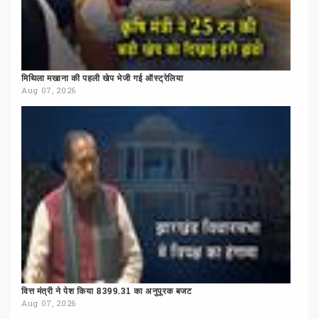
मिथिला
मखाना
की
पहली
खेप
भेजी
गई
ऑस्ट्रेलिया
Aug 07, 2026
वित्त
मंत्री
ने
पेश
किया
8399.31
का
अनुपूरक
बजट
Aug 07, 2026