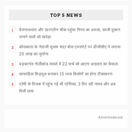
TOP 5 NEWS
बैजनाथपारा और एवरग्रीन चौक पहुंचा निगम का अमला, सब्जी दुकान
1
लगाने वालों को खदेड़ा
कोलकाता के नेताजी सुभाष चंद्र बोस एयरपोर्ट पर डीजीसीए ने लगाया
2
20 लाख का जुर्माना
बड़कागांव
गोलीकांड
मामले
में
22
मार्च
को
आएगा
अदालत
का
फैसला
3
साप्ताहिक
शिड्यूल
बनाकर
15
प्लस
किशोरों
का
होगा
टीकाकरण
4
प्रेमी के तिलक में पहुंच गई थी प्रेमिका, 3 दिन रही गायब और अब
5
मिली लाश
Advertisement