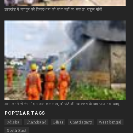
झारखंड
में
नागपुर
की
विचारधारा
को
थोपा
नहीं
जा
सकताः
राहुल
गांधी
आग
लगने
से
रंग
गोदाम
जल
कर
राख,
दो
घंटे
की
मशक्कत
के
बाद
पाया
गया
काबू
POPULAR TAGS
Odisha
Jharkhand
Bihar
Chattisgarg
West bengal
North East