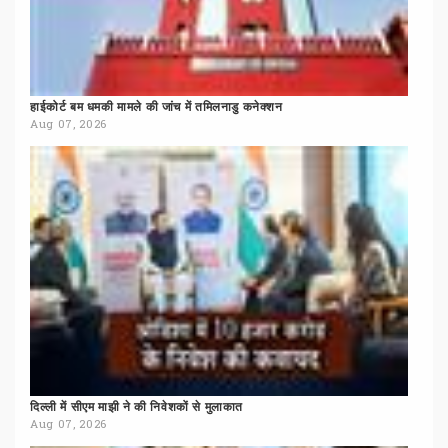
हाईकोर्ट
बम
धमकी
मामले
की
जांच
में
तमिलनाडु
कनेक्शन
Aug 07, 2026
दिल्ली
में
सीएम
माझी
ने
की
निवेशकों
से
मुलाकात
Aug 07, 2026