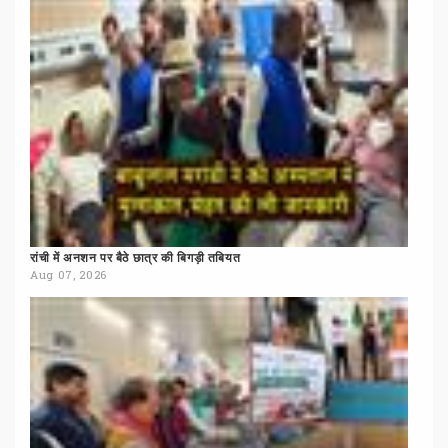
रांची
में
अनशन
पर
बैठे
छात्र
की
बिगड़ी
तबियत
Aug 07, 2026