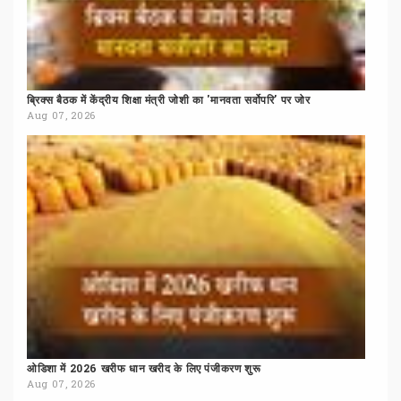
ब्रिक्स
बैठक
में
केंद्रीय
शिक्षा
मंत्री
जोशी
का
'मानवता
सर्वोपरि'
पर
जोर
Aug 07, 2026
ओडिशा
में
2026
खरीफ
धान
खरीद
के
लिए
पंजीकरण
शुरू
Aug 07, 2026