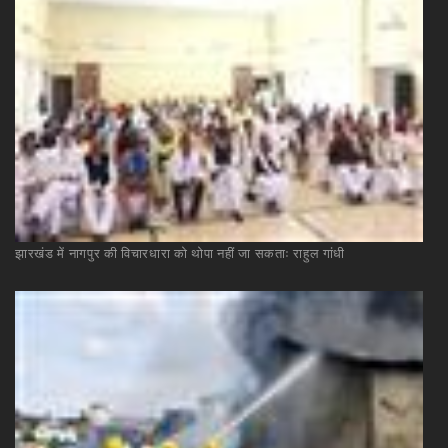
झारखंड
में
नागपुर
की
विचारधारा
को
थोपा
नहीं
जा
सकताः
राहुल
गांधी