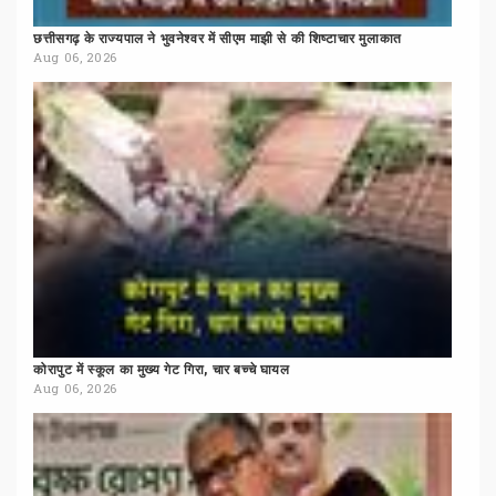
छत्तीसगढ़
के
राज्यपाल
ने
भुवनेश्वर
में
सीएम
माझी
से
की
शिष्टाचार
मुलाकात
Aug 06, 2026
कोरापुट
में
स्कूल
का
मुख्य
गेट
गिरा,
चार
बच्चे
घायल
Aug 06, 2026