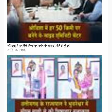
ओडिशा
में
हर
50
किमी
पर
बनेंगे
वे-साइड
एमेनिटी
सेंटर
Aug 06, 2026