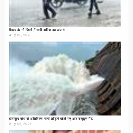
बिहार
के
नौ
जिलों
में
भारी
बारिश
का
अलर्ट
Aug 06, 2026
हीराकुद
बांध
से
अतिरिक्त
पानी
छोड़ने
खोले
गए
आठ
स्लुइस
गेट
Aug 06, 2026