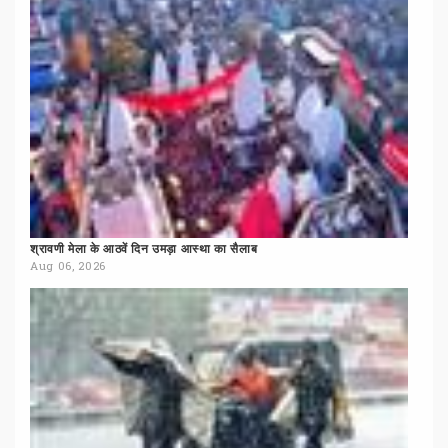
श्रावणी
मेला
के
आठवें
दिन
उमड़ा
आस्था
का
सैलाब
Aug 06, 2026