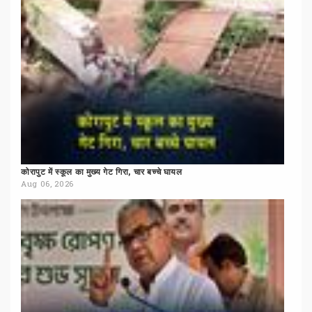
कोरापुट
में
स्कूल
का
मुख्य
गेट
गिरा,
चार
बच्चे
घायल
Aug 06, 2026