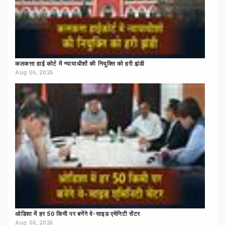
कलकत्ता
हाई
कोर्ट
में
न्यायाधीशों
की
नियुक्ति
को
हरी
झंडी
Aug 06, 2026
ओडिशा
में
हर
50
किमी
पर
बनेंगे
वे-साइड
एमेनिटी
सेंटर
Aug 06, 2026