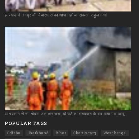
झारखंड
में
नागपुर
की
विचारधारा
को
थोपा
नहीं
जा
सकताः
राहुल
गांधी
आग
लगने
से
रंग
गोदाम
जल
कर
राख,
दो
घंटे
की
मशक्कत
के
बाद
पाया
गया
काबू
POPULAR TAGS
Odisha
Jharkhand
Bihar
Chattisgarg
West bengal