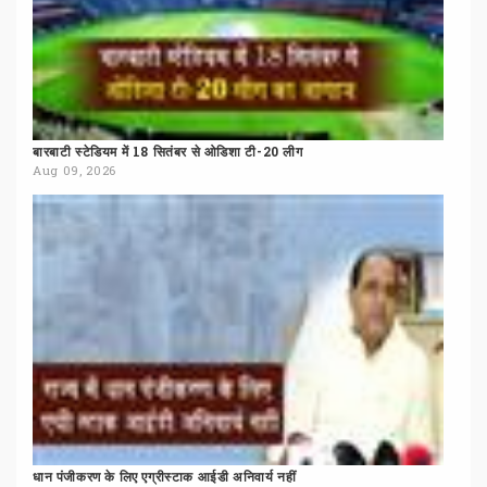
बारबाटी
स्टेडियम
में
18
सितंबर
से
ओडिशा
टी-20
लीग
Aug 09, 2026
धान
पंजीकरण
के
लिए
एग्रीस्टाक
आईडी
अनिवार्य
नहीं