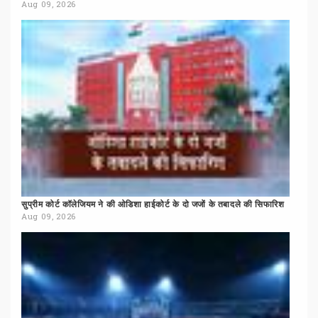
Aug 09, 2026
सुप्रीम
कोर्ट
कॉलेजियम
ने
की
ओडिशा
हाईकोर्ट
के
दो
जजों
के
तबादले
की
सिफारिश
Aug 09, 2026