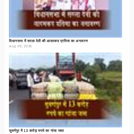
विधानसभा
में
सरला
देवी
की
आदमकद
प्रतिमा
का
अनावरण
Aug 09, 2026
सुवर्णपुर
में
13
करोड़
रुपये
का
गांजा
जब्त