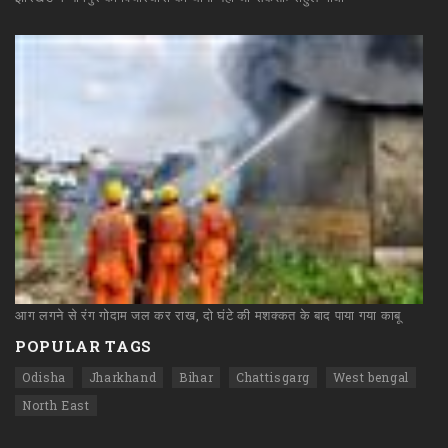
आग
लगने
से
रंग
गोदाम
जल
कर
राख,
दो
घंटे
की
मशक्कत
के
बाद
पाया
गया
काबू
POPULAR TAGS
Odisha
Jharkhand
Bihar
Chattisgarg
West bengal
North East