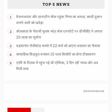
TOP 5 NEWS
बैजनाथपारा और एवरग्रीन चौक पहुंचा निगम का अमला, सब्जी दुकान
1
लगाने वालों को खदेड़ा
कोलकाता के नेताजी सुभाष चंद्र बोस एयरपोर्ट पर डीजीसीए ने लगाया
2
20 लाख का जुर्माना
बड़कागांव
गोलीकांड
मामले
में
22
मार्च
को
आएगा
अदालत
का
फैसला
3
साप्ताहिक
शिड्यूल
बनाकर
15
प्लस
किशोरों
का
होगा
टीकाकरण
4
प्रेमी के तिलक में पहुंच गई थी प्रेमिका, 3 दिन रही गायब और अब
5
मिली लाश
Advertisement