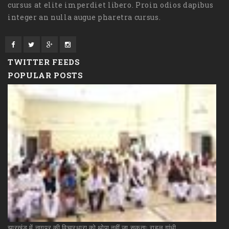
cursus at elite imperdiet libero. Proin odios dapibus
integer an nulla augue pharetra cursus.
TWITTER FEEDS
POPULAR POSTS
झारखंड
में
नागपुर
की
विचारधारा
को
थोपा
नहीं
जा
सकताः
राहुल
गांधी