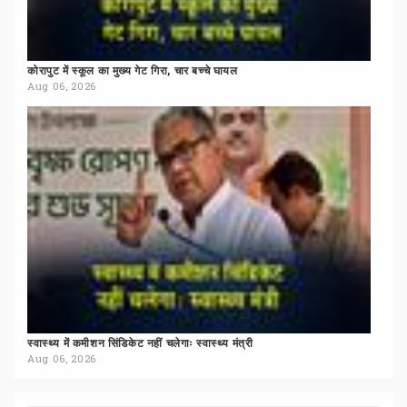
कोरापुट
में
स्कूल
का
मुख्य
गेट
गिरा,
चार
बच्चे
घायल
Aug 06, 2026
स्वास्थ्य
में
कमीशन
सिंडिकेट
नहीं
चलेगाः
स्वास्थ्य
मंत्री
Aug 06, 2026