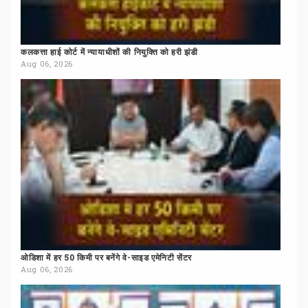
कलकत्ता
हाई
कोर्ट
में
न्यायाधीशों
की
नियुक्ति
को
हरी
झंडी
Aug 06, 2026
ओडिशा
में
हर
50
किमी
पर
बनेंगे
वे-साइड
एमेनिटी
सेंटर
Aug 06, 2026