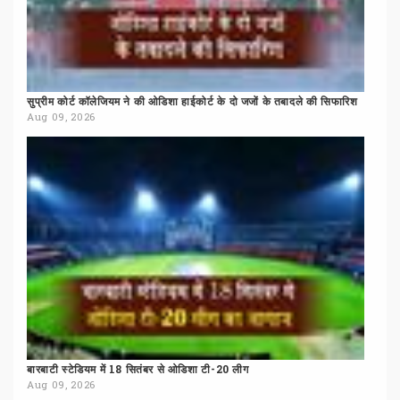
सुप्रीम
कोर्ट
कॉलेजियम
ने
की
ओडिशा
हाईकोर्ट
के
दो
जजों
के
तबादले
की
सिफारिश
Aug 09, 2026
बारबाटी
स्टेडियम
में
18
सितंबर
से
ओडिशा
टी-20
लीग
Aug 09, 2026