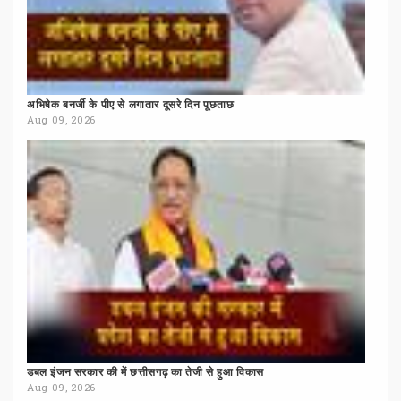
अभिषेक
बनर्जी
के
पीए
से
लगातार
दूसरे
दिन
पूछताछ
Aug 09, 2026
डबल
इंजन
सरकार
की
में
छत्तीसगढ़
का
तेजी
से
हुआ
विकास
Aug 09, 2026