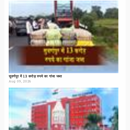
सुवर्णपुर
में
13
करोड़
रुपये
का
गांजा
जब्त
Aug 09, 2026