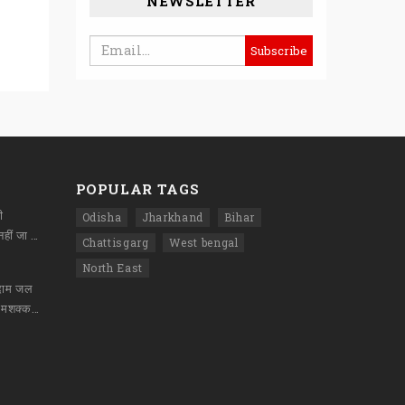
NEWSLETTER
POPULAR TAGS
ी
Odisha
Jharkhand
Bihar
विचारधारा को थोपा नहीं जा सकताः राहुल गांधी
Chattisgarg
West bengal
North East
ोदाम जल
कर राख, दो घंटे की मशक्कत के बाद पाया गया काबू