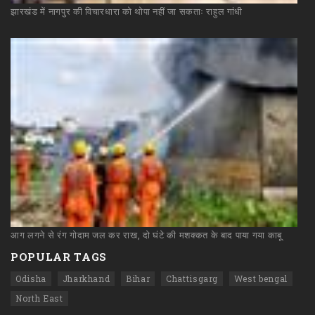
झारखंड
में
नागपुर
की
विचारधारा
को
थोपा
नहीं
जा
सकताः
राहुल
गांधी
आग
लगने
से
रंग
गोदाम
जल
कर
राख,
दो
घंटे
की
मशक्कत
के
बाद
पाया
गया
काबू
POPULAR TAGS
Odisha
Jharkhand
Bihar
Chattisgarg
West bengal
North East