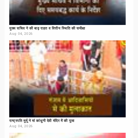
मुख्य
सचिव
ने
की
बाढ़
राहत
व
वित्तीय
स्थिति
की
समीक्षा
Aug 04, 2026
राष्ट्रपति
मुर्मू
ने
मां
कांधुनी
देवी
मंदिर
में
की
पूजा
Aug 04, 2026