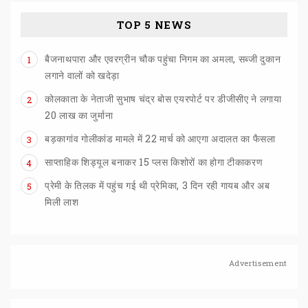
TOP 5 NEWS
बैजनाथपारा और एवरग्रीन चौक पहुंचा निगम का अमला, सब्जी दुकान
1
लगाने वालों को खदेड़ा
कोलकाता के नेताजी सुभाष चंद्र बोस एयरपोर्ट पर डीजीसीए ने लगाया
2
20 लाख का जुर्माना
बड़कागांव
गोलीकांड
मामले
में
22
मार्च
को
आएगा
अदालत
का
फैसला
3
साप्ताहिक
शिड्यूल
बनाकर
15
प्लस
किशोरों
का
होगा
टीकाकरण
4
प्रेमी के तिलक में पहुंच गई थी प्रेमिका, 3 दिन रही गायब और अब
5
मिली लाश
Advertisement