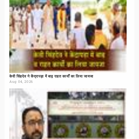
केवी
सिंहदेव
ने
केंद्रापड़ा
में
बाढ़
राहत
कार्यों
का
लिया
जायजा
Aug 04, 2026