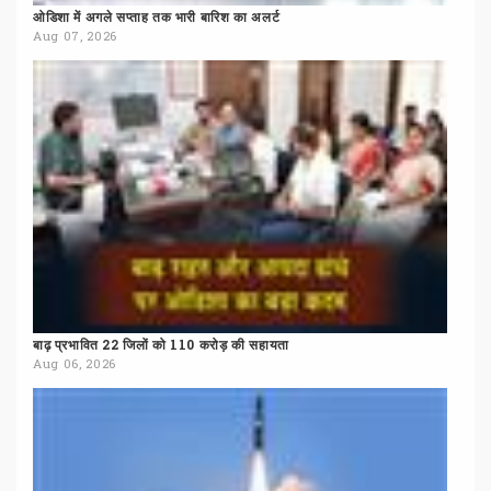
ओडिशा
में
अगले
सप्ताह
तक
भारी
बारिश
का
अलर्ट
Aug 07, 2026
बाढ़
प्रभावित
22
जिलों
को
110
करोड़
की
सहायता
Aug 06, 2026