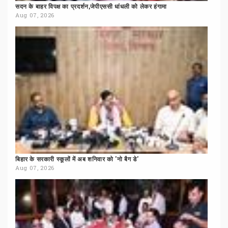
सदन
के
बाहर
विपक्ष
का
प्रदर्शन,जेपीएससी
धांधली
को
लेकर
हंगामा
Aug 07, 2026
बिहार
के
सरकारी
स्कूलों
में
अब
शनिवार
को
'नो
बैग
डे'
Aug 07, 2026