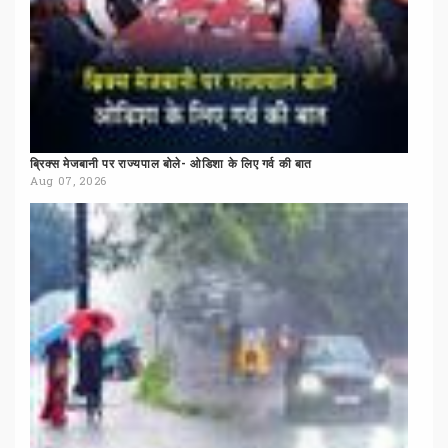
ब्रिक्स
मेजबानी
पर
राज्यपाल
बोले-
ओडिशा
के
लिए
गर्व
की
बात
Aug 07, 2026