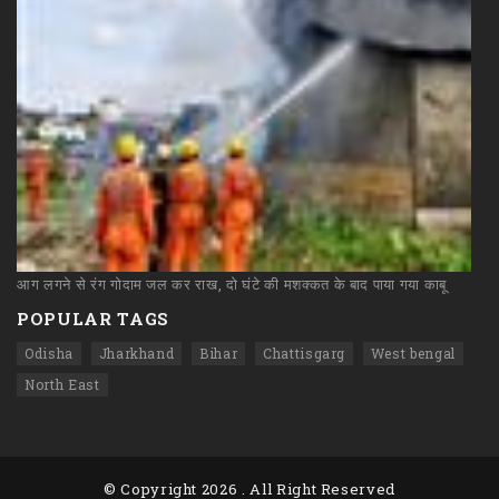
आग
लगने
से
रंग
गोदाम
जल
कर
राख,
दो
घंटे
की
मशक्कत
के
बाद
पाया
गया
काबू
POPULAR TAGS
Odisha
Jharkhand
Bihar
Chattisgarg
West bengal
North East
© Copyright
2026 . All Right Reserved