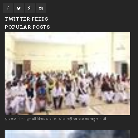
TWITTER FEEDS
POPULAR POSTS
झारखंड
में
नागपुर
की
विचारधारा
को
थोपा
नहीं
जा
सकताः
राहुल
गांधी