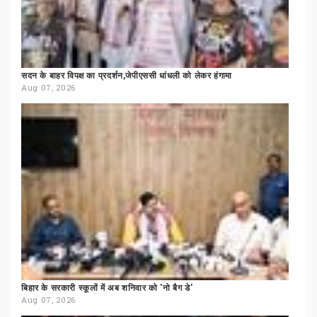
सदन
के
बाहर
विपक्ष
का
प्रदर्शन,जेपीएससी
धांधली
को
लेकर
हंगामा
Aug 07, 2026
बिहार
के
सरकारी
स्कूलों
में
अब
शनिवार
को
'नो
बैग
डे'
Aug 07, 2026