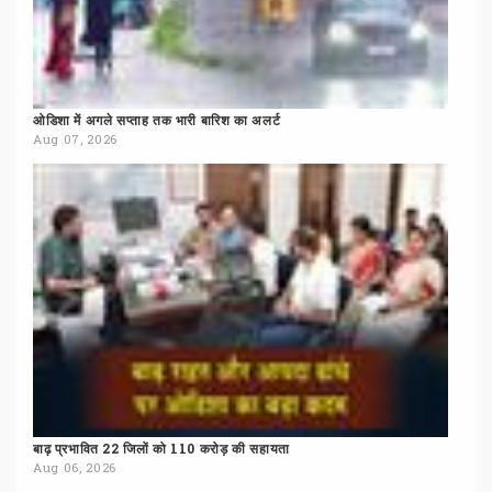
ओडिशा
में
अगले
सप्ताह
तक
भारी
बारिश
का
अलर्ट
Aug 07, 2026
बाढ़
प्रभावित
22
जिलों
को
110
करोड़
की
सहायता
Aug 06, 2026