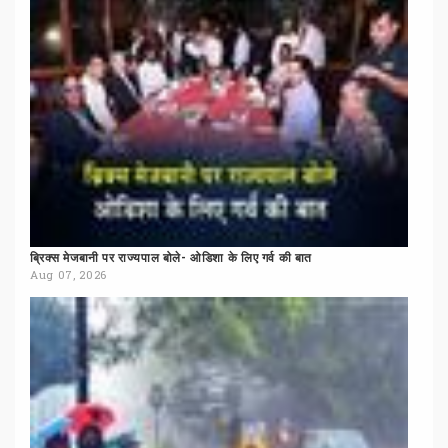
ब्रिक्स
मेजबानी
पर
राज्यपाल
बोले-
ओडिशा
के
लिए
गर्व
की
बात
Aug 07, 2026