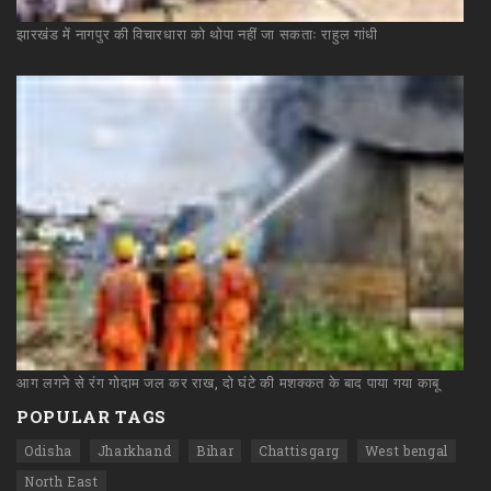
झारखंड
में
नागपुर
की
विचारधारा
को
थोपा
नहीं
जा
सकताः
राहुल
गांधी
आग
लगने
से
रंग
गोदाम
जल
कर
राख,
दो
घंटे
की
मशक्कत
के
बाद
पाया
गया
काबू
POPULAR TAGS
Odisha
Jharkhand
Bihar
Chattisgarg
West bengal
North East