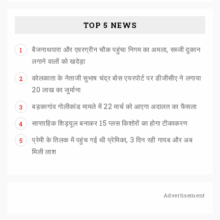
TOP 5 NEWS
बैजनाथपारा और एवरग्रीन चौक पहुंचा निगम का अमला, सब्जी दुकान
1
लगाने वालों को खदेड़ा
कोलकाता के नेताजी सुभाष चंद्र बोस एयरपोर्ट पर डीजीसीए ने लगाया
2
20 लाख का जुर्माना
बड़कागांव
गोलीकांड
मामले
में
22
मार्च
को
आएगा
अदालत
का
फैसला
3
साप्ताहिक
शिड्यूल
बनाकर
15
प्लस
किशोरों
का
होगा
टीकाकरण
4
प्रेमी के तिलक में पहुंच गई थी प्रेमिका, 3 दिन रही गायब और अब
5
मिली लाश
Advertisement