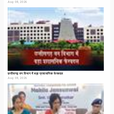
Aug 08, 2026
छत्तीसगढ़
वन
विभाग
में
बड़ा
प्रशासनिक
फेरबदल
Aug 08, 2026