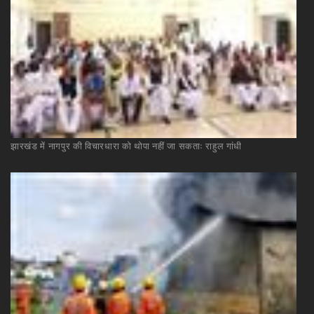
झारखंड
में
नागपुर
की
विचारधारा
को
थोपा
नहीं
जा
सकताः
राहुल
गांधी