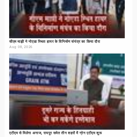
सीएम
माझी
ने
नोएडा
स्थित
हायर
के
विनिर्माण
संयंत्र
का
किया
दौरा
Aug 08, 2026
एटीएम
से
मिलेगा
अनाज,
रायपुर
समेत
तीन
शहरों
में
ग्रेन
एटीएम
शुरू