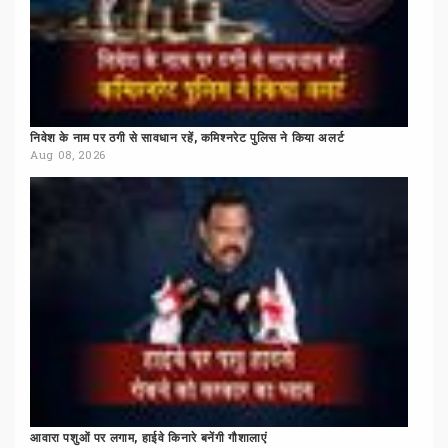
निवेश
के
नाम
पर
ठगी
से
सावधान
रहें,
कमिश्नरेट
पुलिस
ने
किया
अलर्ट
Aug 08, 2026
आवारा
पशुओं
पर
लगाम,
हाईवे
किनारे
बनेंगी
गौशालाएं