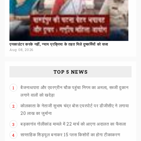
एनकाउंटर
करके
नहीं,
न्याय
प्रक्रिया
के
तहत
मिले
दुष्कर्मियों
को
सजा
Aug 08, 2026
TOP 5 NEWS
बैजनाथपारा और एवरग्रीन चौक पहुंचा निगम का अमला, सब्जी दुकान
1
लगाने वालों को खदेड़ा
कोलकाता के नेताजी सुभाष चंद्र बोस एयरपोर्ट पर डीजीसीए ने लगाया
2
20 लाख का जुर्माना
बड़कागांव
गोलीकांड
मामले
में
22
मार्च
को
आएगा
अदालत
का
फैसला
3
साप्ताहिक
शिड्यूल
बनाकर
15
प्लस
किशोरों
का
होगा
टीकाकरण
4