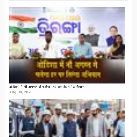
ओडिशा
में
नौ
अगस्त
से
चलेगा
‘हर
घर
तिरंगा’
अभियान
Aug 08, 2026