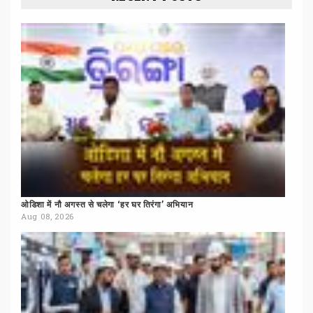
ओडिशा
में
नौ
अगस्त
से
चलेगा
‘हर
घर
तिरंगा’
अभियान
Aug 08, 2026