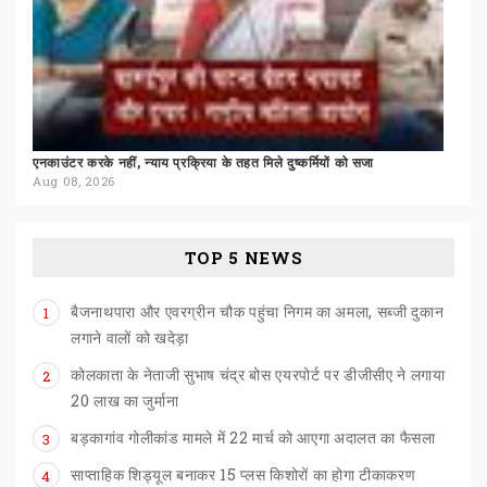
एनकाउंटर
करके
नहीं,
न्याय
प्रक्रिया
के
तहत
मिले
दुष्कर्मियों
को
सजा
Aug 08, 2026
TOP 5 NEWS
बैजनाथपारा और एवरग्रीन चौक पहुंचा निगम का अमला, सब्जी दुकान
1
लगाने वालों को खदेड़ा
कोलकाता के नेताजी सुभाष चंद्र बोस एयरपोर्ट पर डीजीसीए ने लगाया
2
20 लाख का जुर्माना
बड़कागांव
गोलीकांड
मामले
में
22
मार्च
को
आएगा
अदालत
का
फैसला
3
साप्ताहिक
शिड्यूल
बनाकर
15
प्लस
किशोरों
का
होगा
टीकाकरण
4