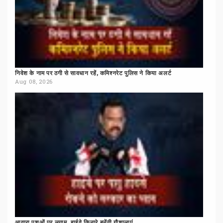
निवेश
के
नाम
पर
ठगी
से
सावधान
रहें,
कमिश्नरेट
पुलिस
ने
किया
अलर्ट
Aug 08, 2026
आवारा
पशुओं
पर
लगाम,
हाईवे
किनारे
बनेंगी
गौशालाएं