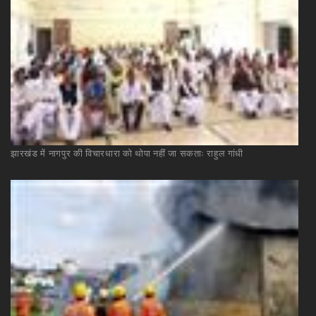
झारखंड
में
नागपुर
की
विचारधारा
को
थोपा
नहीं
जा
सकताः
राहुल
गांधी