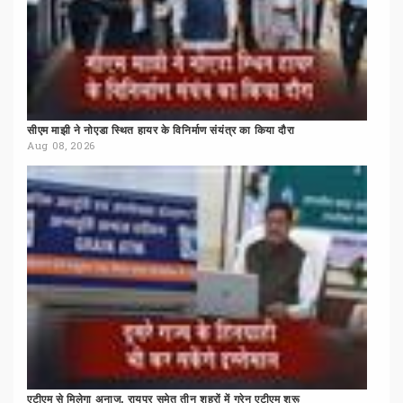
सीएम
माझी
ने
नोएडा
स्थित
हायर
के
विनिर्माण
संयंत्र
का
किया
दौरा
Aug 08, 2026
एटीएम
से
मिलेगा
अनाज,
रायपुर
समेत
तीन
शहरों
में
ग्रेन
एटीएम
शुरू