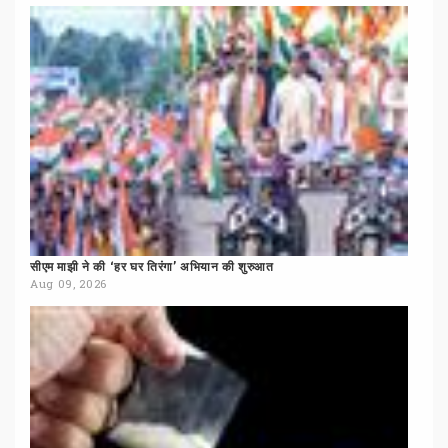
सीएम
माझी
ने
की
‘हर
घर
तिरंगा’
अभियान
की
शुरुआत
Aug 09, 2026