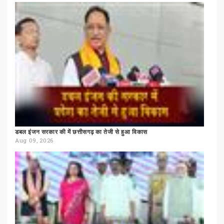
डबल
इंजन
सरकार
की
में
छत्तीसगढ़
का
तेजी
से
हुआ
विकास
Aug 09, 2026