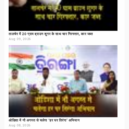
तालचेर
में
20
ग्राम
ब्राउन
शुगर
के
साथ
चार
गिरफ्तार,
कार
जब्त
Aug 09, 2026
ओडिशा
में
नौ
अगस्त
से
चलेगा
‘हर
घर
तिरंगा’
अभियान
Aug 08, 2026