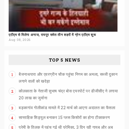
एटीएम
से
मिलेगा
अनाज,
रायपुर
समेत
तीन
शहरों
में
ग्रेन
एटीएम
शुरू
Aug 08, 2026
TOP 5 NEWS
बैजनाथपारा और एवरग्रीन चौक पहुंचा निगम का अमला, सब्जी दुकान
1
लगाने वालों को खदेड़ा
कोलकाता के नेताजी सुभाष चंद्र बोस एयरपोर्ट पर डीजीसीए ने लगाया
2
20 लाख का जुर्माना
बड़कागांव
गोलीकांड
मामले
में
22
मार्च
को
आएगा
अदालत
का
फैसला
3
साप्ताहिक
शिड्यूल
बनाकर
15
प्लस
किशोरों
का
होगा
टीकाकरण
4
प्रेमी के तिलक में पहुंच गई थी प्रेमिका, 3 दिन रही गायब और अब
5