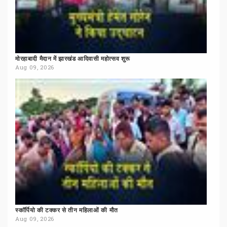
मोरहाबादी
मैदान
में
झारखंड
आदिवासी
महोत्सव
शुरू
Aug 09, 2026
स्कॉर्पियो
की
टक्कर
से
तीन
महिलाओं
की
मौत
Aug 09, 2026