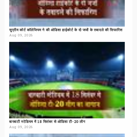
सुप्रीम
कोर्ट
कॉलेजियम
ने
की
ओडिशा
हाईकोर्ट
के
दो
जजों
के
तबादले
की
सिफारिश
Aug 09, 2026
बारबाटी
स्टेडियम
में
18
सितंबर
से
ओडिशा
टी-20
लीग
Aug 09, 2026