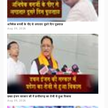
अभिषेक
बनर्जी
के
पीए
से
लगातार
दूसरे
दिन
पूछताछ
Aug 09, 2026
डबल
इंजन
सरकार
की
में
छत्तीसगढ़
का
तेजी
से
हुआ
विकास
Aug 09, 2026