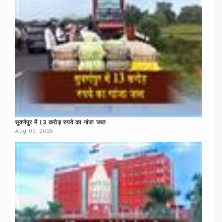
सुवर्णपुर
में
13
करोड़
रुपये
का
गांजा
जब्त
Aug 09, 2026