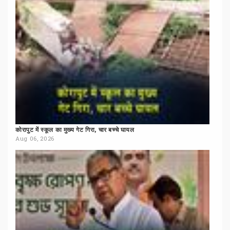
कोरापुट
में
स्कूल
का
मुख्य
गेट
गिरा,
चार
बच्चे
घायल
Aug 06, 2026