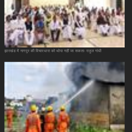
झारखंड
में
नागपुर
की
विचारधारा
को
थोपा
नहीं
जा
सकताः
राहुल
गांधी