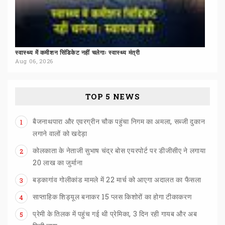
स्वास्थ्य
में
कमीशन
सिंडिकेट
नहीं
चलेगाः
स्वास्थ्य
मंत्री
Aug 06, 2026
TOP 5 NEWS
बैजनाथपारा और एवरग्रीन चौक पहुंचा निगम का अमला, सब्जी दुकान
1
लगाने वालों को खदेड़ा
कोलकाता के नेताजी सुभाष चंद्र बोस एयरपोर्ट पर डीजीसीए ने लगाया
2
20 लाख का जुर्माना
बड़कागांव
गोलीकांड
मामले
में
22
मार्च
को
आएगा
अदालत
का
फैसला
3
साप्ताहिक
शिड्यूल
बनाकर
15
प्लस
किशोरों
का
होगा
टीकाकरण
4
प्रेमी के तिलक में पहुंच गई थी प्रेमिका, 3 दिन रही गायब और अब
5