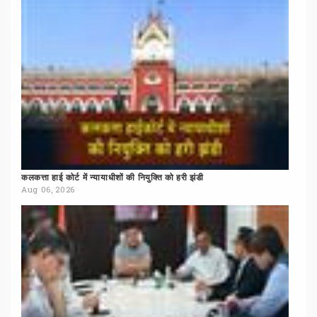
कलकत्ता
हाई
कोर्ट
में
न्यायाधीशों
की
नियुक्ति
को
हरी
झंडी
Aug 06, 2026