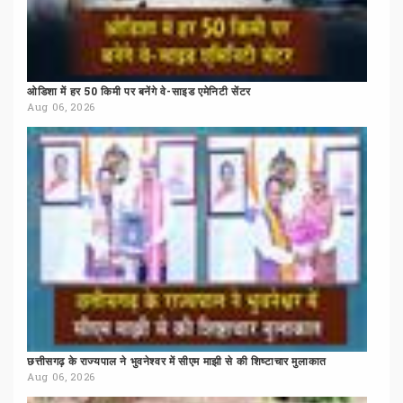
ओडिशा
में
हर
50
किमी
पर
बनेंगे
वे-साइड
एमेनिटी
सेंटर
Aug 06, 2026
छत्तीसगढ़
के
राज्यपाल
ने
भुवनेश्वर
में
सीएम
माझी
से
की
शिष्टाचार
मुलाकात
Aug 06, 2026