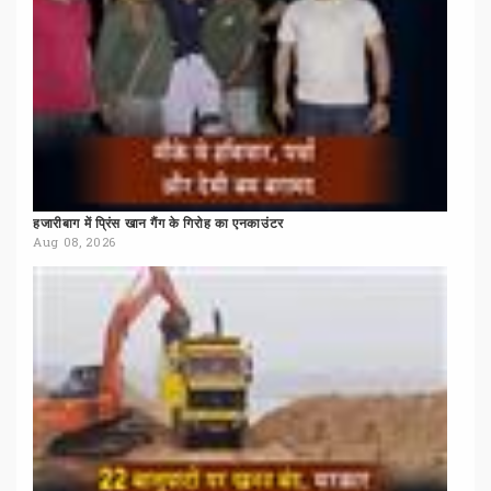
हजारीबाग
में
प्रिंस
खान
गैंग
के
गिरोह
का
एनकाउंटर
Aug 08, 2026