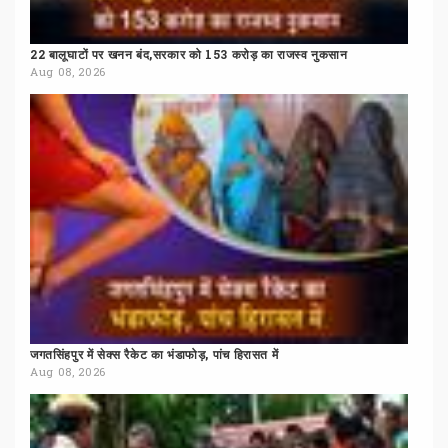
22
बालूघाटों
पर
खनन
बंद,सरकार
को
153
करोड़
का
राजस्व
नुकसान
Aug 08, 2026
जगतसिंहपुर
में
सेक्स
रैकेट
का
भंडाफोड़,
पांच
हिरासत
में
Aug 08, 2026