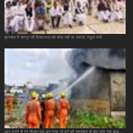
झारखंड
में
नागपुर
की
विचारधारा
को
थोपा
नहीं
जा
सकताः
राहुल
गांधी
आग
लगने
से
रंग
गोदाम
जल
कर
राख,
दो
घंटे
की
मशक्कत
के
बाद
पाया
गया
काबू