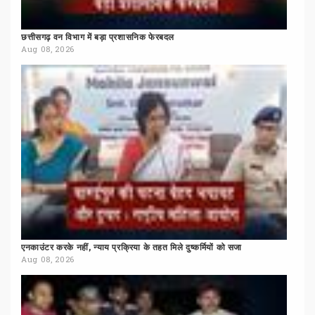
छत्तीसगढ़
वन
विभाग
में
बड़ा
प्रशासनिक
फेरबदल
Aug 08, 2026
एनकाउंटर
करके
नहीं,
न्याय
प्रक्रिया
के
तहत
मिले
दुष्कर्मियों
को
सजा
Aug 08, 2026